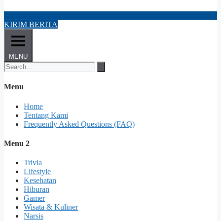
KIRIM BERITA
MENU
Menu
Home
Tentang Kami
Frequently Asked Questions (FAQ)
Menu 2
Trivia
Lifestyle
Kesehatan
Hiburan
Gamer
Wisata & Kuliner
Narsis