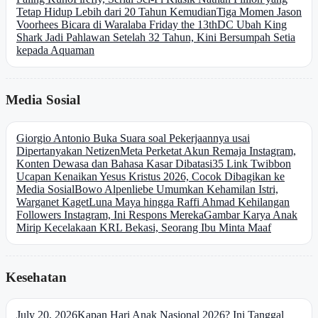
Tetap Hidup Lebih dari 20 Tahun Kemudian
Tiga Momen Jason
Voorhees Bicara di Waralaba Friday the 13th
DC Ubah King
Shark Jadi Pahlawan Setelah 32 Tahun, Kini Bersumpah Setia
kepada Aquaman
Media Sosial
Giorgio Antonio Buka Suara soal Pekerjaannya usai
Dipertanyakan Netizen
Meta Perketat Akun Remaja Instagram,
Konten Dewasa dan Bahasa Kasar Dibatasi
35 Link Twibbon
Ucapan Kenaikan Yesus Kristus 2026, Cocok Dibagikan ke
Media Sosial
Bowo Alpenliebe Umumkan Kehamilan Istri,
Warganet Kaget
Luna Maya hingga Raffi Ahmad Kehilangan
Followers Instagram, Ini Respons Mereka
Gambar Karya Anak
Mirip Kecelakaan KRL Bekasi, Seorang Ibu Minta Maaf
Kesehatan
July 20, 2026
Kapan Hari Anak Nasional 2026? Ini Tanggal