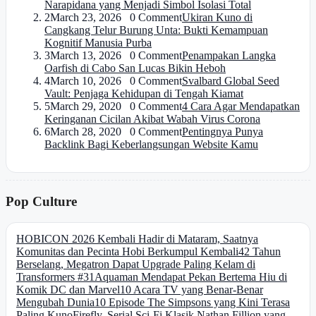
Narapidana yang Menjadi Simbol Isolasi Total
2
March 23, 2026 0 Comment
Ukiran Kuno di
Cangkang Telur Burung Unta: Bukti Kemampuan
Kognitif Manusia Purba
3
March 13, 2026 0 Comment
Penampakan Langka
Oarfish di Cabo San Lucas Bikin Heboh
4
March 10, 2026 0 Comment
Svalbard Global Seed
Vault: Penjaga Kehidupan di Tengah Kiamat
5
March 29, 2020 0 Comment
4 Cara Agar Mendapatkan
Keringanan Cicilan Akibat Wabah Virus Corona
6
March 28, 2020 0 Comment
Pentingnya Punya
Backlink Bagi Keberlangsungan Website Kamu
Pop Culture
HOBICON 2026 Kembali Hadir di Mataram, Saatnya
Komunitas dan Pecinta Hobi Berkumpul Kembali
42 Tahun
Berselang, Megatron Dapat Upgrade Paling Kelam di
Transformers #31
Aquaman Mendapat Pekan Bertema Hiu di
Komik DC dan Marvel
10 Acara TV yang Benar-Benar
Mengubah Dunia
10 Episode The Simpsons yang Kini Terasa
Paling Kuno
Firefly, Serial Sci-Fi Klasik Nathan Fillion yang