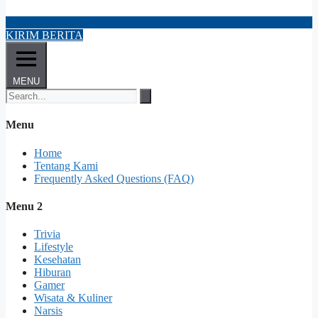
KIRIM BERITA
MENU
Menu
Home
Tentang Kami
Frequently Asked Questions (FAQ)
Menu 2
Trivia
Lifestyle
Kesehatan
Hiburan
Gamer
Wisata & Kuliner
Narsis