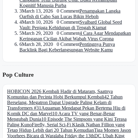
Kognitif Manusia Purba
3
March 13, 2026 0 Comment
Penampakan Langka
Oarfish di Cabo San Lucas Bikin Heboh
4
March 10, 2026 0 Comment
Svalbard Global Seed
Vault: Penjaga Kehidupan di Tengah Kiamat
5
March 29, 2020 0 Comment
4 Cara Agar Mendapatkan
Keringanan Cicilan Akibat Wabah Virus Corona
6
March 28, 2020 0 Comment
Pentingnya Punya
Backlink Bagi Keberlangsungan Website Kamu
Pop Culture
HOBICON 2026 Kembali Hadir di Mataram, Saatnya
Komunitas dan Pecinta Hobi Berkumpul Kembali
42 Tahun
Berselang, Megatron Dapat Upgrade Paling Kelam di
Transformers #31
Aquaman Mendapat Pekan Bertema Hiu di
Komik DC dan Marvel
10 Acara TV yang Benar-Benar
Mengubah Dunia
10 Episode The Simpsons yang Kini Terasa
Paling Kuno
Firefly, Serial Sci-Fi Klasik Nathan Fillion yang
Tetap Hidup Lebih dari 20 Tahun Kemudian
Tiga Momen Jason
Voorhees Bicara di Waralaba Friday the 13th
DC Ubah King