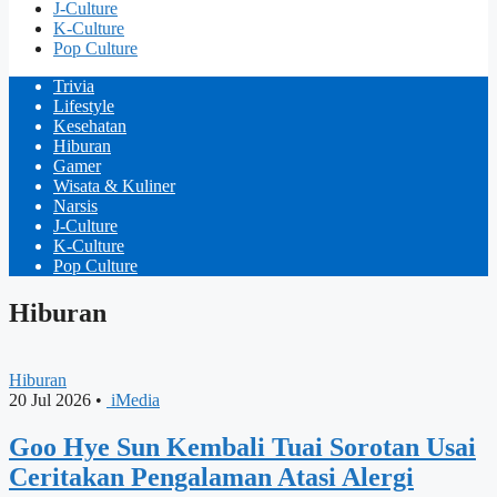
J-Culture
K-Culture
Pop Culture
Trivia
Lifestyle
Kesehatan
Hiburan
Gamer
Wisata & Kuliner
Narsis
J-Culture
K-Culture
Pop Culture
Hiburan
Hiburan
20 Jul 2026
•
iMedia
Goo Hye Sun Kembali Tuai Sorotan Usai
Ceritakan Pengalaman Atasi Alergi