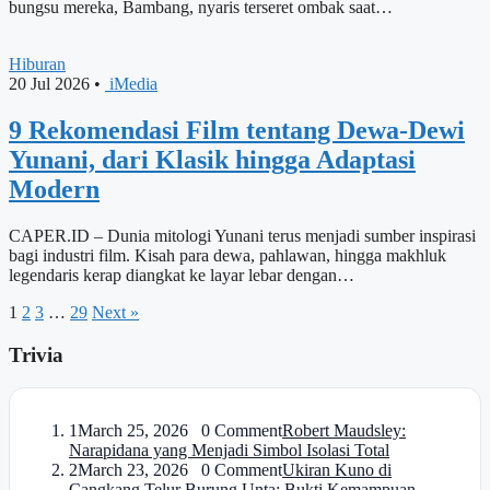
bungsu mereka, Bambang, nyaris terseret ombak saat…
Hiburan
20 Jul 2026
•
iMedia
9 Rekomendasi Film tentang Dewa-Dewi
Yunani, dari Klasik hingga Adaptasi
Modern
CAPER.ID – Dunia mitologi Yunani terus menjadi sumber inspirasi
bagi industri film. Kisah para dewa, pahlawan, hingga makhluk
legendaris kerap diangkat ke layar lebar dengan…
1
2
3
…
29
Next »
Trivia
1
March 25, 2026 0 Comment
Robert Maudsley:
Narapidana yang Menjadi Simbol Isolasi Total
2
March 23, 2026 0 Comment
Ukiran Kuno di
Cangkang Telur Burung Unta: Bukti Kemampuan