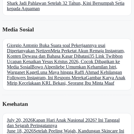
Shark Jadi Pahlawan Setelah 32 Tahun, Kini Bersumpah Setia
kepada Aquaman
Media Sosial
Giorgio Antonio Buka Suara soal Pekerjaannya usai
Dipertanyakan Netizen
Meta Perketat Akun Remaja Instagram,
Konten Dewasa dan Bahasa Kasar Dibatasi
35 Link Twibbon
Ucapan Kenaikan Yesus Kristus 2026, Cocok Dibagikan ke
Media Sosial
Bowo Alpenliebe Umumkan Kehamilan Istri,
Warganet Kaget
Luna Maya hingga Raffi Ahmad Kehilangan
Followers Instagram, Ini Respons Mereka
Gambar Karya Anak
Mirip Kecelakaan KRL Bekasi, Seorang Ibu Minta Maaf
Kesehatan
July 20, 2026
Kapan Hari Anak Nasional 2026? Ini Tanggal
dan Sejarah Peringatannya
June 18, 2026
Setelah Peeling Wajah, Kandungan Skincare Ini