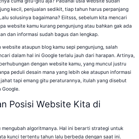
icnya cuma gitu-gitu aja? Padahal usia website sudah
ng kecil, penjualan sedikit, tiap tahun harus perpanjang
Lalu solusinya bagaimana? Eiitsss, sebelum kita mencari
apa website kamu kurang pengunjung atau bahkan gak ada
lan dan informasi sudah bagus dan lengkap.
ebsite ataupun blog kamu sepi pengunjung, salah
ari dalam hal ini Google terlalu jauh dari harapan. Artinya,
 berhubungan dengan website kamu, yang muncul justru
tanpa peduli desain mana yang lebih oke ataupun informasi
 jahat tapi emang gitu peraturannya, itulah yang disebut
a Google.
 Posisi Website Kita di
 mengubah algoritmanya. Hal ini berarti strategi untuk
a kunci tertentu tahun lalu berbeda dengan saat ini.