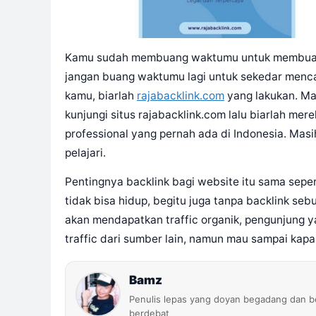
Kamu sudah membuang waktumu untuk membuat we
jangan buang waktumu lagi untuk sekedar menca
kamu, biarlah
rajabacklink.com
yang lakukan. Ma
kunjungi situs rajabacklink.com lalu biarlah me
professional yang pernah ada di Indonesia. Mas
pelajari.
Pentingnya backlink bagi website itu sama sep
tidak bisa hidup, begitu juga tanpa backlink seb
akan mendapatkan traffic organik, pengunjung y
traffic dari sumber lain, namun mau sampai kap
Bamz
Penulis lepas yang doyan begadang dan b
berdebat