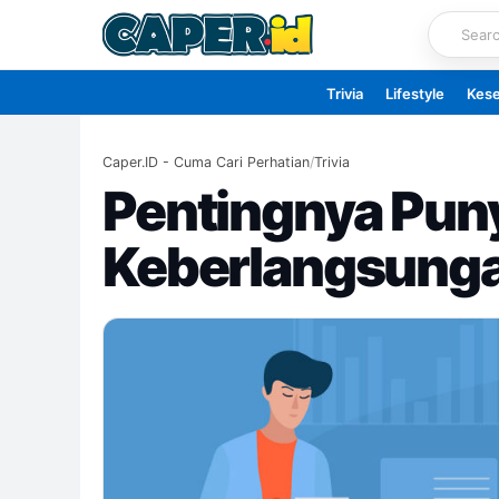
Skip
to
content
Trivia
Lifestyle
Kes
Caper.ID - Cuma Cari Perhatian
/
Trivia
Pentingnya Puny
Keberlangsung