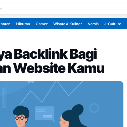
ehatan
Hiburan
Gamer
Wisata & Kuliner
Narsis
J-Culture
a Backlink Bagi
an Website Kamu