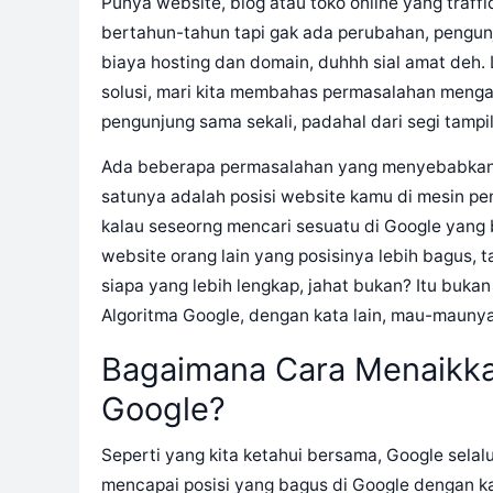
Punya website, blog atau toko online yang traff
bertahun-tahun tapi gak ada perubahan, pengunju
biaya hosting dan domain, duhhh sial amat deh. 
solusi, mari kita membahas permasalahan meng
pengunjung sama sekali, padahal dari segi tampi
Ada beberapa permasalahan yang menyebabkan w
satunya adalah posisi website kamu di mesin penc
kalau seseorng mencari sesuatu di Google yang
website orang lain yang posisinya lebih bagus, 
siapa yang lebih lengkap, jahat bukan? Itu bukan
Algoritma Google, dengan kata lain, mau-mauny
Bagaimana Cara Menaikkan
Google?
Seperti yang kita ketahui bersama, Google selalu
mencapai posisi yang bagus di Google dengan kat