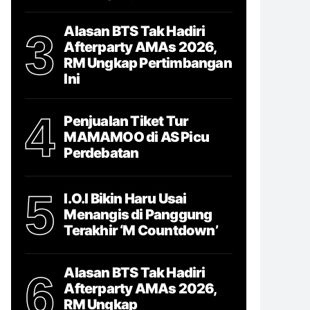
Alasan BTS Tak Hadiri
3
Afterparty AMAs 2026,
RM Ungkap Pertimbangan
Ini
4
Penjualan Tiket Tur
MAMAMOO di AS Picu
Perdebatan
5
I.O.I Bikin Haru Usai
Menangis di Panggung
Terakhir ‘M Countdown’
Alasan BTS Tak Hadiri
6
Afterparty AMAs 2026,
RM Ungkap