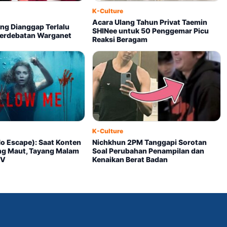
K-Culture
Acara Ulang Tahun Privat Taemin
ng Dianggap Terlalu
SHINee untuk 50 Penggemar Picu
 Perdebatan Warganet
Reaksi Beragam
K-Culture
o Escape): Saat Konten
Nichkhun 2PM Tanggapi Sorotan
ung Maut, Tayang Malam
Soal Perubahan Penampilan dan
TV
Kenaikan Berat Badan