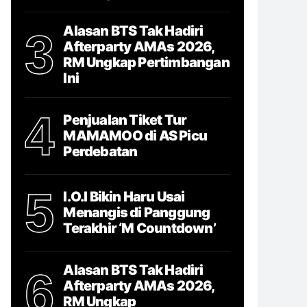
Alasan BTS Tak Hadiri
3
Afterparty AMAs 2026,
RM Ungkap Pertimbangan
Ini
4
Penjualan Tiket Tur
MAMAMOO di AS Picu
Perdebatan
5
I.O.I Bikin Haru Usai
Menangis di Panggung
Terakhir ‘M Countdown’
Alasan BTS Tak Hadiri
6
Afterparty AMAs 2026,
RM Ungkap