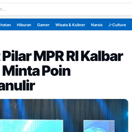
ehatan
Hiburan
Gamer
Wisata & Kuliner
Narsis
J-Culture
Pilar MPR RI Kalbar
 Minta Poin
anulir