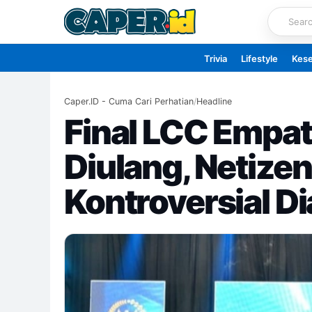
Skip
to
content
Trivia
Lifestyle
Kes
Caper.ID - Cuma Cari Perhatian
/
Headline
Final LCC Empat 
Diulang, Netizen
Kontroversial Di