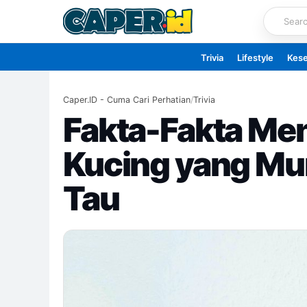
Skip
to
content
Trivia
Lifestyle
Kes
Caper.ID - Cuma Cari Perhatian
/
Trivia
Fakta-Fakta Me
Kucing yang Mu
Tau