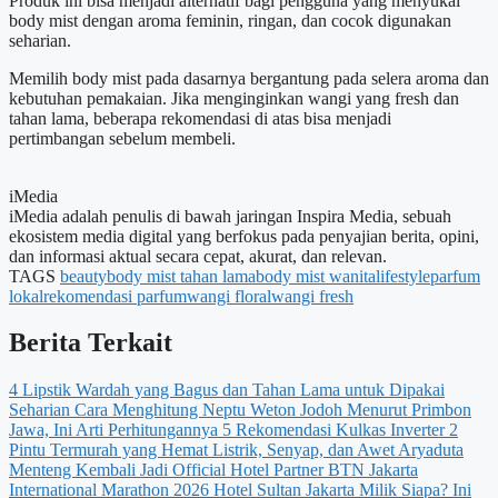
Produk ini bisa menjadi alternatif bagi pengguna yang menyukai
body mist dengan aroma feminin, ringan, dan cocok digunakan
seharian.
Memilih body mist pada dasarnya bergantung pada selera aroma dan
kebutuhan pemakaian. Jika menginginkan wangi yang fresh dan
tahan lama, beberapa rekomendasi di atas bisa menjadi
pertimbangan sebelum membeli.
iMedia
iMedia adalah penulis di bawah jaringan Inspira Media, sebuah
ekosistem media digital yang berfokus pada penyajian berita, opini,
dan informasi aktual secara cepat, akurat, dan relevan.
TAGS
beauty
body mist tahan lama
body mist wanita
lifestyle
parfum
lokal
rekomendasi parfum
wangi floral
wangi fresh
Berita Terkait
4 Lipstik Wardah yang Bagus dan Tahan Lama untuk Dipakai
Seharian
Cara Menghitung Neptu Weton Jodoh Menurut Primbon
Jawa, Ini Arti Perhitungannya
5 Rekomendasi Kulkas Inverter 2
Pintu Termurah yang Hemat Listrik, Senyap, dan Awet
Aryaduta
Menteng Kembali Jadi Official Hotel Partner BTN Jakarta
International Marathon 2026
Hotel Sultan Jakarta Milik Siapa? Ini