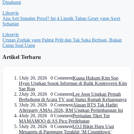
Dipahami
Lifestyle
Apa Arti Smudge Proof? Ini 4 Lipstik Tahan Geser yang Awet
Seharian
Lifestyle
Urutan Zodiak yang Paling Pelit dan Tak Suka Berbagi, Bukan
Cuma Soal Uang
Artikel Terbaru
1
July 20, 2026 0 Comment
Kuasa Hukum Kim Soo
Hyun Ungkap Sosok Informan di Balik Kontroversi Kim
Sae Ron
2
July 20, 2026 0 Comment
Lee Joon Ungkap Pernah
Berbohong di Acara TV soal Status Rumah Keluarganya
3
July 20, 2026 0 Comment
Alasan BTS Tak Hadiri
Afterparty AMAs 2026, RM Ungkap Pertimbangan Ini
4
July 20, 2026 0 Comment
Penjualan Tiket Tur
MAMAMOO di AS Picu Perdebatan
5
July 20, 2026 0 Comment
I.O.I Bikin Haru Usai
Menangis di Panggung Terakhir ‘M Countdown’