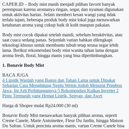
CAPER.ID – Body mist masih menjadi pilihan favorit banyak
perempuan karena aromanya ringan, segar, dan nyaman digunakan
untuk aktivitas harian. Selain memberi kesan wangi yang tidak
terlalu tajam, beberapa produk body mist lokal juga menawarkan
ketahanan aroma yang cukup baik di kulit maupun pakaian.
Body mist cocok dipakai setelah mandi, sebelum beraktivitas, atau
saat cuaca sedang panas. Sejumlah varian bahkan dilengkapi
teknologi khusus untuk membantu tubuh tetap terasa segar lebih
lama. Berikut rekomendasi body mist wanita tahan lama dengan
aroma fresh, floral, hingga manis yang bisa dipertimbangkan.
1. Bonavie Body Mist
BACA JUGA
4 Lipstik Wardah yang Bagus dan Tahan Lama untuk Dipakai
Seharian
Cara Menghitung Neptu Weton Jodoh Menurut Primbon
Jawa, Ini Arti Perhitungannya
5 Rekomendasi Kulkas Inverter 2
Pintu Termurah yang Hemat Listrik, Senyap, dan Awet
Harga di Shopee mulai Rp24.000 (30 ml)
Bonavie Body Mist menawarkan banyak pilihan aroma, seperti
Creme Canele, Marie Antoinettee, Fleur Du Jardin, hingga Maison
Du Safran. Untuk pencinta aroma manis, varian Creme Canele bisa