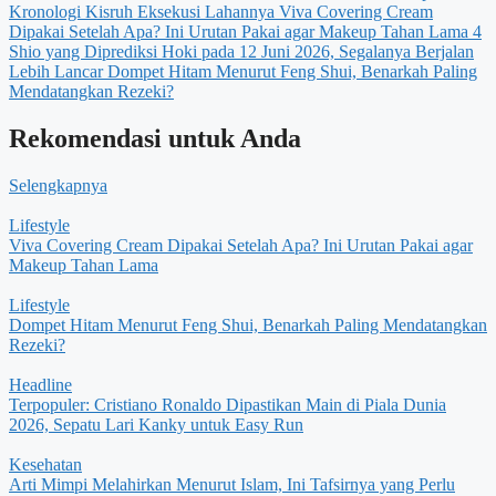
Kronologi Kisruh Eksekusi Lahannya
Viva Covering Cream
Dipakai Setelah Apa? Ini Urutan Pakai agar Makeup Tahan Lama
4
Shio yang Diprediksi Hoki pada 12 Juni 2026, Segalanya Berjalan
Lebih Lancar
Dompet Hitam Menurut Feng Shui, Benarkah Paling
Mendatangkan Rezeki?
Rekomendasi untuk Anda
Selengkapnya
Lifestyle
Viva Covering Cream Dipakai Setelah Apa? Ini Urutan Pakai agar
Makeup Tahan Lama
Lifestyle
Dompet Hitam Menurut Feng Shui, Benarkah Paling Mendatangkan
Rezeki?
Headline
Terpopuler: Cristiano Ronaldo Dipastikan Main di Piala Dunia
2026, Sepatu Lari Kanky untuk Easy Run
Kesehatan
Arti Mimpi Melahirkan Menurut Islam, Ini Tafsirnya yang Perlu