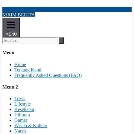
KIRIM BERITA
MENU
Menu
Home
Tentang Kami
Frequently Asked Questions (FAQ)
Menu 2
Trivia
Lifestyle
Kesehatan
Hiburan
Gamer
Wisata & Kuliner
Narsis