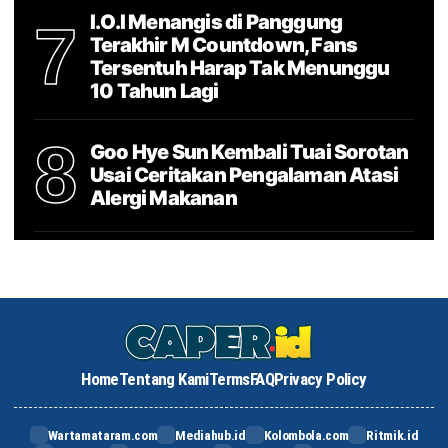
I.O.I Menangis di Panggung
7
Terakhir M Countdown, Fans
Tersentuh Harap Tak Menunggu
10 Tahun Lagi
8
Goo Hye Sun Kembali Tuai Sorotan
Usai Ceritakan Pengalaman Atasi
Alergi Makanan
Home
Tentang Kami
Terms
FAQ
Privacy Policy
Wartamataram.com
Mediahub.id
Kolombola.com
Ritmik.id