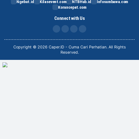
Ngebut.id
Kilasevent.com
NTBHub.id
Infosumbawa.com
Korancepat.com
Connect with Us
FB
IG
X
TikTok
Copyright © 2026 Caper.ID - Cuma Cari Perhatian. All Rights
Reserved.