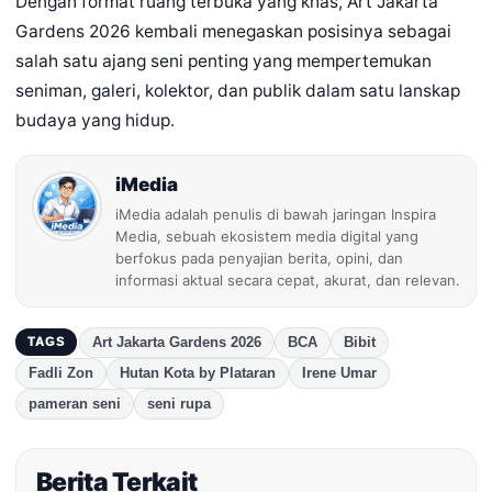
Dengan format ruang terbuka yang khas, Art Jakarta
Gardens 2026 kembali menegaskan posisinya sebagai
salah satu ajang seni penting yang mempertemukan
seniman, galeri, kolektor, dan publik dalam satu lanskap
budaya yang hidup.
iMedia
iMedia adalah penulis di bawah jaringan Inspira
Media, sebuah ekosistem media digital yang
berfokus pada penyajian berita, opini, dan
informasi aktual secara cepat, akurat, dan relevan.
Art Jakarta Gardens 2026
BCA
Bibit
TAGS
Fadli Zon
Hutan Kota by Plataran
Irene Umar
pameran seni
seni rupa
Berita Terkait