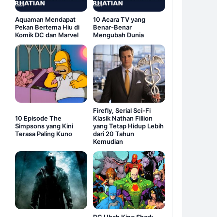
Aquaman Mendapat
10 Acara TV yang
Pekan Bertema Hiu di
Benar-Benar
Komik DC dan Marvel
Mengubah Dunia
Firefly, Serial Sci-Fi
10 Episode The
Klasik Nathan Fillion
Simpsons yang Kini
yang Tetap Hidup Lebih
Terasa Paling Kuno
dari 20 Tahun
Kemudian