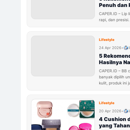
Penuh dan P
CAPER.ID – Lip l
rapi, dan presis
Lifestyle
24 Apr 2026
•
5 Rekomend
Hasilnya Na
CAPER.ID – BB c
banyak dipilih 
kulit, produk in
Lifestyle
20 Apr 2026
•
4 Cushion d
yang Tahan