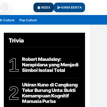
INDEX
KIRIM BERITA
K-Culture
Pop Culture
Trivia
1
Robert Maudsley:
Narapidana yang Menjadi
Simbol Isolasi Total
Ukiran Kuno di Cangkang
2
Telur Burung Unta: Bukti
Kemampuan Kognitif
Manusia Purba