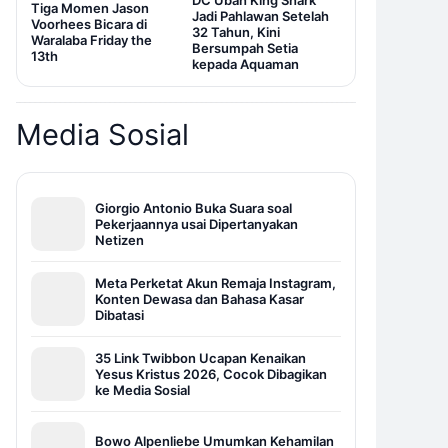
DC Ubah King Shark
Tiga Momen Jason
Jadi Pahlawan Setelah
Voorhees Bicara di
32 Tahun, Kini
Waralaba Friday the
Bersumpah Setia
13th
kepada Aquaman
Media Sosial
Giorgio Antonio Buka Suara soal
Pekerjaannya usai Dipertanyakan
Netizen
Meta Perketat Akun Remaja Instagram,
Konten Dewasa dan Bahasa Kasar
Dibatasi
35 Link Twibbon Ucapan Kenaikan
Yesus Kristus 2026, Cocok Dibagikan
ke Media Sosial
Bowo Alpenliebe Umumkan Kehamilan