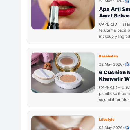
28 May 2026
•
Apa Arti Sm
Awet Sehar
CAPER.ID – Istil
terutama pada pr
makeup yang ti
Kesehatan
22 May 2026
•
6 Cushion 
Khawatir W
CAPER.ID – Cush
pemilik kulit be
sejumlah produk
Lifestyle
09 May 2026
•