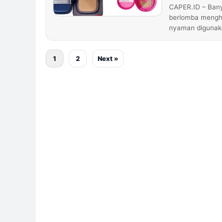
CAPER.ID – Banya
berlomba mengha
nyaman digunaka
1
2
Next »