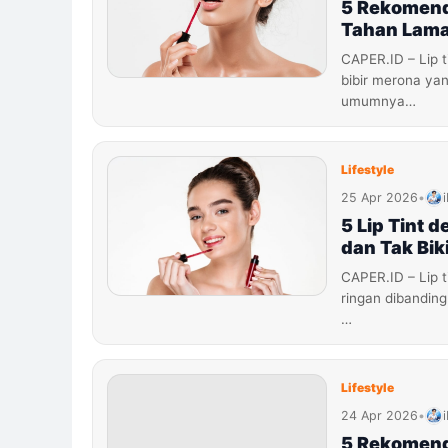
5 Rekomenda
Tahan Lam
CAPER.ID – Lip t
bibir merona yan
umumnya…
Lifestyle
25 Apr 2026
•
5 Lip Tint 
dan Tak Biki
CAPER.ID – Lip t
ringan dibanding 
…
Lifestyle
24 Apr 2026
•
5 Rekomenda