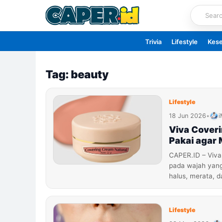
Skip
to
content
Trivia
Lifestyle
Kes
Tag: beauty
Lifestyle
18 Jun 2026
•
i
Viva Coveri
Pakai agar
CAPER.ID – Viva
pada wajah yang 
halus, merata, 
Lifestyle