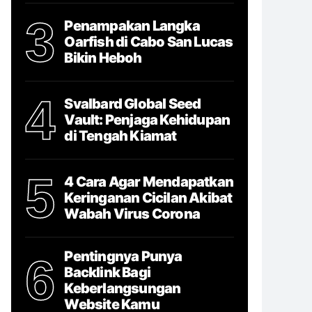
3
Penampakan Langka
Oarfish di Cabo San Lucas
Bikin Heboh
4
Svalbard Global Seed
Vault: Penjaga Kehidupan
di Tengah Kiamat
5
4 Cara Agar Mendapatkan
Keringanan Cicilan Akibat
Wabah Virus Corona
Pentingnya Punya
6
Backlink Bagi
Keberlangsungan
Website Kamu