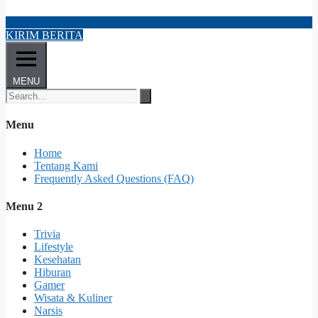
KIRIM BERITA
MENU
Menu
Home
Tentang Kami
Frequently Asked Questions (FAQ)
Menu 2
Trivia
Lifestyle
Kesehatan
Hiburan
Gamer
Wisata & Kuliner
Narsis