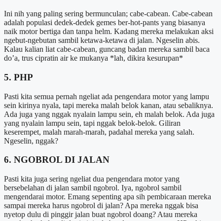
Ini nih yang paling sering bermunculan; cabe-cabean. Cabe-cabean
adalah populasi dedek-dedek gemes ber-hot-pants yang biasanya
naik motor bertiga dan tanpa helm. Kadang mereka melakukan aksi
ngebut-ngebutan sambil ketawa-ketawa di jalan. Ngeselin abis.
Kalau kalian liat cabe-cabean, guncang badan mereka sambil baca
do’a, trus cipratin air ke mukanya *lah, dikira kesurupan*
5. PHP
Pasti kita semua pernah ngeliat ada pengendara motor yang lampu
sein kirinya nyala, tapi mereka malah belok kanan, atau sebaliknya.
Ada juga yang nggak nyalain lampu sein, eh malah belok. Ada juga
yang nyalain lampu sein, tapi nggak belok-belok. Giliran
keserempet, malah marah-marah, padahal mereka yang salah.
Ngeselin, nggak?
6. NGOBROL DI JALAN
Pasti kita juga sering ngeliat dua pengendara motor yang
bersebelahan di jalan sambil ngobrol. Iya, ngobrol sambil
mengendarai motor. Emang sepenting apa sih pembicaraan mereka
sampai mereka harus ngobrol di jalan? Apa mereka nggak bisa
nyetop dulu di pinggir jalan buat ngobrol doang? Atau mereka