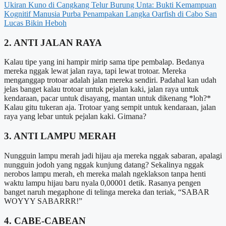
Ukiran Kuno di Cangkang Telur Burung Unta: Bukti Kemampuan
Kognitif Manusia Purba
Penampakan Langka Oarfish di Cabo San
Lucas Bikin Heboh
2. ANTI JALAN RAYA
Kalau tipe yang ini hampir mirip sama tipe pembalap. Bedanya
mereka nggak lewat jalan raya, tapi lewat trotoar. Mereka
menganggap trotoar adalah jalan mereka sendiri. Padahal kan udah
jelas banget kalau trotoar untuk pejalan kaki, jalan raya untuk
kendaraan, pacar untuk disayang, mantan untuk dikenang *loh?*
Kalau gitu tukeran aja. Trotoar yang sempit untuk kendaraan, jalan
raya yang lebar untuk pejalan kaki. Gimana?
3. ANTI LAMPU MERAH
Nungguin lampu merah jadi hijau aja mereka nggak sabaran, apalagi
nungguin jodoh yang nggak kunjung datang? Sekalinya nggak
nerobos lampu merah, eh mereka malah ngeklakson tanpa henti
waktu lampu hijau baru nyala 0,00001 detik. Rasanya pengen
banget naruh megaphone di telinga mereka dan teriak, “SABAR
WOYYY SABARRR!”
4. CABE-CABEAN