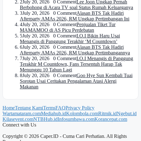
2
July 20, 2026 0 Comment
Lee Joon Ungkap Pernah
Berbohong di Acara TV soal Status Rumah Keluarganya
3
July 20, 2026 0 Comment
Alasan BTS Tak Hadiri
Afterparty AMAs 2026, RM Ungkap Pertimbangan Ini
4
July 20, 2026 0 Comment
Penjualan Tiket Tur
MAMAMOO di AS Picu Perdebatan
5
July 20, 2026 0 Comment
I.O.I Bikin Haru Usai
Menangis di Panggung Terakhir ‘M Countdown’
6
July 20, 2026 0 Comment
Alasan BTS Tak Hadiri
Afterparty AMAs 2026, RM Ungkap Pertimbangannya
7
July 20, 2026 0 Comment
I.O.I Menangis di Panggung
Terakhir M Countdown, Fans Tersentuh Harap Tak
Menunggu 10 Tahun Lagi
8
July 20, 2026 0 Comment
Goo Hye Sun Kembali Tuai
Sorotan Usai Ceritakan Pengalaman Atasi Alergi
Makanan
Home
Tentang Kami
Terms
FAQ
Privacy Policy
Wartamataram.com
Mediahub.id
Kolombola.com
Ritmik.id
Ngebut.id
Kilasevent.com
NTBHub.id
Infosumbawa.com
Korancepat.com
Connect with Us
FB
IG
X
TikTok
Copyright © 2026 Caper.ID - Cuma Cari Perhatian. All Rights