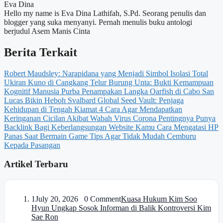
Eva Dina
Hello my name is Eva Dina Lathifah, S.Pd. Seorang penulis dan
blogger yang suka menyanyi. Pernah menulis buku antologi
berjudul Asem Manis Cinta
Berita Terkait
Robert Maudsley: Narapidana yang Menjadi Simbol Isolasi Total
Ukiran Kuno di Cangkang Telur Burung Unta: Bukti Kemampuan
Kognitif Manusia Purba
Penampakan Langka Oarfish di Cabo San
Lucas Bikin Heboh
Svalbard Global Seed Vault: Penjaga
Kehidupan di Tengah Kiamat
4 Cara Agar Mendapatkan
Keringanan Cicilan Akibat Wabah Virus Corona
Pentingnya Punya
Backlink Bagi Keberlangsungan Website Kamu
Cara Mengatasi HP
Panas Saat Bermain Game
Tips Agar Tidak Mudah Cemburu
Kepada Pasangan
Artikel Terbaru
1
July 20, 2026 0 Comment
Kuasa Hukum Kim Soo
Hyun Ungkap Sosok Informan di Balik Kontroversi Kim
Sae Ron