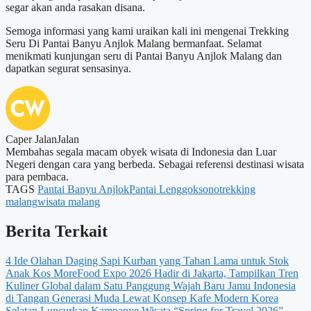
segar akan anda rasakan disana.
Semoga informasi yang kami uraikan kali ini mengenai Trekking
Seru Di Pantai Banyu Anjlok Malang bermanfaat. Selamat
menikmati kunjungan seru di Pantai Banyu Anjlok Malang dan
dapatkan segurat sensasinya.
Caper JalanJalan
Membahas segala macam obyek wisata di Indonesia dan Luar
Negeri dengan cara yang berbeda. Sebagai referensi destinasi wisata
para pembaca.
TAGS
Pantai Banyu Anjlok
Pantai Lenggoksono
trekking
malang
wisata malang
Berita Terkait
4 Ide Olahan Daging Sapi Kurban yang Tahan Lama untuk Stok
Anak Kos
MoreFood Expo 2026 Hadir di Jakarta, Tampilkan Tren
Kuliner Global dalam Satu Panggung
Wajah Baru Jamu Indonesia
di Tangan Generasi Muda Lewat Konsep Kafe Modern
Korea
Selatan Luncurkan Kampanye Wisata “Spring for Travel 2026”