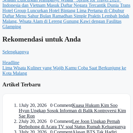
Indonesia dan Vietnam Masuk Daftar Negara Tercantik Dunia
Trans
Hotel Group Luncurkan Hotel Bintang Lima Pertama di Cibubur
Daftar Menu Sahur Bulan Ramadhan Simple Praktis
Lembah Indah
Malang, Wisata Alam di Lereng Gunung Kawi dengan Fasilitas
Glamping
Rekomendasi untuk Anda
Selengkapnya
Headline
Lima Wisata Kuliner yang Wajib Kamu Coba Saat Berkunjung ke
Kota Malang
Artikel Terbaru
1
July 20, 2026 0 Comment
Kuasa Hukum Kim Soo
Hyun Ungkap Sosok Informan di Balik Kontroversi Kim
Sae Ron
2
July 20, 2026 0 Comment
Lee Joon Ungkap Pernah
Berbohong di Acara TV soal Status Rumah Keluarganya
3
July 20, 2026 0 Comment
Alasan BTS Tak Hadiri