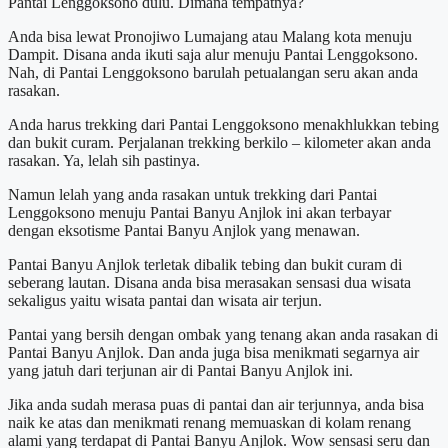
Pantai Lenggoksono dulu. Dimana tempatnya?
Anda bisa lewat Pronojiwo Lumajang atau Malang kota menuju
Dampit. Disana anda ikuti saja alur menuju Pantai Lenggoksono.
Nah, di Pantai Lenggoksono barulah petualangan seru akan anda
rasakan.
Anda harus trekking dari Pantai Lenggoksono menakhlukkan tebing
dan bukit curam. Perjalanan trekking berkilo – kilometer akan anda
rasakan. Ya, lelah sih pastinya.
Namun lelah yang anda rasakan untuk trekking dari Pantai
Lenggoksono menuju Pantai Banyu Anjlok ini akan terbayar
dengan eksotisme Pantai Banyu Anjlok yang menawan.
Pantai Banyu Anjlok terletak dibalik tebing dan bukit curam di
seberang lautan. Disana anda bisa merasakan sensasi dua wisata
sekaligus yaitu wisata pantai dan wisata air terjun.
Pantai yang bersih dengan ombak yang tenang akan anda rasakan di
Pantai Banyu Anjlok. Dan anda juga bisa menikmati segarnya air
yang jatuh dari terjunan air di Pantai Banyu Anjlok ini.
Jika anda sudah merasa puas di pantai dan air terjunnya, anda bisa
naik ke atas dan menikmati renang memuaskan di kolam renang
alami yang terdapat di Pantai Banyu Anjlok. Wow sensasi seru dan