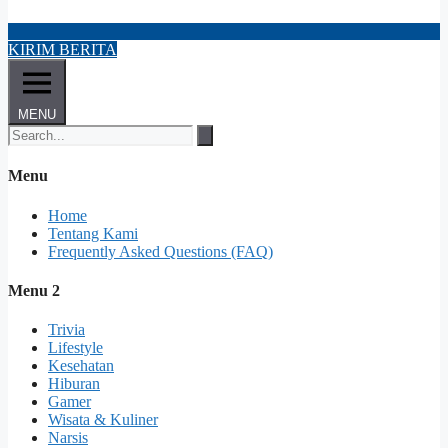
KIRIM BERITA
MENU
Menu
Home
Tentang Kami
Frequently Asked Questions (FAQ)
Menu 2
Trivia
Lifestyle
Kesehatan
Hiburan
Gamer
Wisata & Kuliner
Narsis