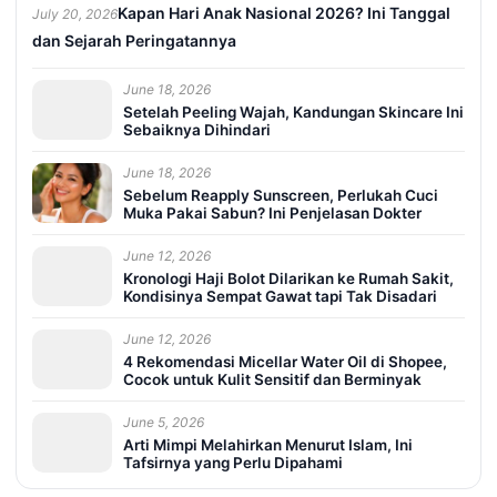
Kapan Hari Anak Nasional 2026? Ini Tanggal
July 20, 2026
dan Sejarah Peringatannya
June 18, 2026
Setelah Peeling Wajah, Kandungan Skincare Ini
Sebaiknya Dihindari
June 18, 2026
Sebelum Reapply Sunscreen, Perlukah Cuci
Muka Pakai Sabun? Ini Penjelasan Dokter
June 12, 2026
Kronologi Haji Bolot Dilarikan ke Rumah Sakit,
Kondisinya Sempat Gawat tapi Tak Disadari
June 12, 2026
4 Rekomendasi Micellar Water Oil di Shopee,
Cocok untuk Kulit Sensitif dan Berminyak
June 5, 2026
Arti Mimpi Melahirkan Menurut Islam, Ini
Tafsirnya yang Perlu Dipahami