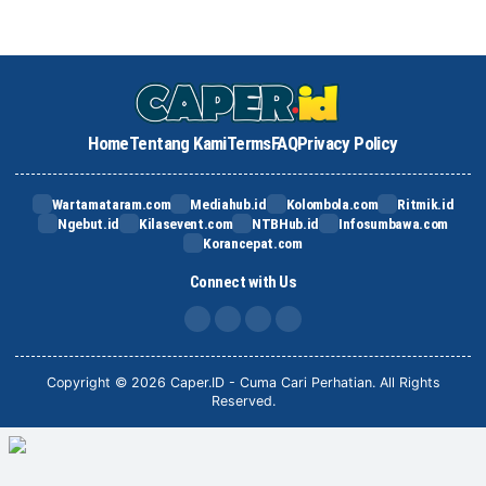
Home
Tentang Kami
Terms
FAQ
Privacy Policy
Wartamataram.com
Mediahub.id
Kolombola.com
Ritmik.id
Ngebut.id
Kilasevent.com
NTBHub.id
Infosumbawa.com
Korancepat.com
Connect with Us
FB
IG
X
TikTok
Copyright © 2026 Caper.ID - Cuma Cari Perhatian. All Rights
Reserved.