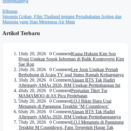
Selengkapnya
Hiburan
Sinopsis Gohan, Film Thailand tentang Persahabatan Anjing dan
Manusia yang Siap Menguras Air Mata
Artikel Terbaru
1
July 20, 2026 0 Comment
Kuasa Hukum Kim Soo
Hyun Ungkap Sosok Informan di Balik Kontroversi Kim
Sae Ron
2
July 20, 2026 0 Comment
Lee Joon Ungkap Pernah
Berbohong di Acara TV soal Status Rumah Keluarganya
3
July 20, 2026 0 Comment
Alasan BTS Tak Hadiri
Afterparty AMAs 2026, RM Ungkap Pertimbangan Ini
4
July 20, 2026 0 Comment
Penjualan Tiket Tur
MAMAMOO di AS Picu Perdebatan
5
July 20, 2026 0 Comment
I.O.I Bikin Haru Usai
Menangis di Panggung Terakhir ‘M Countdown’
6
July 20, 2026 0 Comment
Alasan BTS Tak Hadiri
Afterparty AMAs 2026, RM Ungkap Pertimbangannya
7
July 20, 2026 0 Comment
I.O.I Menangis di Panggung
Terakhir M Countdown, Fans Tersentuh Harap Tak