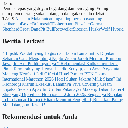
Bamz
Penulis lepas yang doyan begadang dan berdagang. Young
entrepreneur yang suka tantangan dan gak suka berdebat
TAGS
Alaskan Malamute
anjing
anjing berbahaya
anjing
peliharaan
Boxer
Bullmastiff
Dobermann Pinscher
German
Shepherd
Great Dane
Pit Bull
Rottweiler
Siberian Husky
Wolf Hybrid
Berita Terkait
4 Lipstik Wardah yang Bagus dan Tahan Lama untuk Dipakai
Seharian
Cara Menghitung Neptu Weton Jodoh Menurut Primbon
Jawa, Ini Arti Perhitungannya
5 Rekomendasi Kulkas Inverter 2
Pintu Termurah yang Hemat Listrik, Senyap, dan Awet
Aryaduta
Menteng Kembali Jadi Official Hotel Partner BTN Jakarta
International Marathon 2026
Hotel Sultan Jakarta Milik Siapa? Ini
Kronologi Kisruh Eksekusi Lahannya
Viva Covering Cream
Dipakai Setelah Apa? Ini Urutan Pakai agar Makeup Tahan Lama
4
Shio yang Diprediksi Hoki pada 12 Juni 2026, Segalanya Berjalan
Lebih Lancar
Dompet Hitam Menurut Feng Shui, Benarkah Paling
Mendatangkan Rezeki?
Rekomendasi untuk Anda