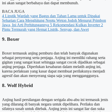
ini akan sangat berbahaya dan dapat membunuh.
BACA JUGA
4 Lipstik Wardah yang Bagus dan Tahan Lama untuk Dipakai
Seharian
Cara Menghitung Neptu Weton Jodoh Menurut Primbon
Jawa, Ini Arti Perhitungannya
5 Rekomendasi Kulkas Inverter 2
Pintu Termurah yang Hemat Listrik, Senyap, dan Awet
9. Boxer
Boxer termasuk anjing pemburu dan telah banyak digunakan
sebagai penyerang serta penjaga. Anjing ini memiliki rahang serta
gigitan yang sangat kuat sehingga sangat cocok dijadikan sebagai
anjing penjaga. Diperlukan kesabaran dalam melatih anjing ini,
karena perlakuan yang kasar dapat membuat perilakunya menjadi
agresif dan akan menyerang siapa saja yang mengganggunya.
8. Wolf Hybrid
Anjing hasil persilangan dengan serigala abu-abu ini termasuk jenis
yang dilarang di banyak negara untuk dipelihara. Perilaku dan
sifatnya susah untuk ditebak. Anjing jenis ini sangat liar dan suka