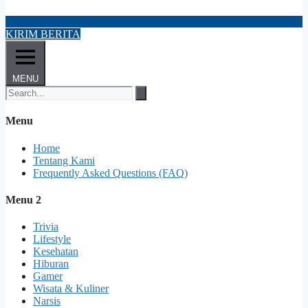
KIRIM BERITA
MENU
Menu
Home
Tentang Kami
Frequently Asked Questions (FAQ)
Menu 2
Trivia
Lifestyle
Kesehatan
Hiburan
Gamer
Wisata & Kuliner
Narsis