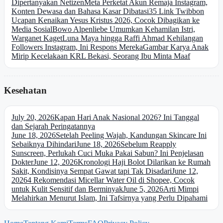
Dipertanyakan Netizen
Meta Perketat Akun Remaja Instagram,
Konten Dewasa dan Bahasa Kasar Dibatasi
35 Link Twibbon
Ucapan Kenaikan Yesus Kristus 2026, Cocok Dibagikan ke
Media Sosial
Bowo Alpenliebe Umumkan Kehamilan Istri,
Warganet Kaget
Luna Maya hingga Raffi Ahmad Kehilangan
Followers Instagram, Ini Respons Mereka
Gambar Karya Anak
Mirip Kecelakaan KRL Bekasi, Seorang Ibu Minta Maaf
Kesehatan
July 20, 2026
Kapan Hari Anak Nasional 2026? Ini Tanggal
dan Sejarah Peringatannya
June 18, 2026
Setelah Peeling Wajah, Kandungan Skincare Ini
Sebaiknya Dihindari
June 18, 2026
Sebelum Reapply
Sunscreen, Perlukah Cuci Muka Pakai Sabun? Ini Penjelasan
Dokter
June 12, 2026
Kronologi Haji Bolot Dilarikan ke Rumah
Sakit, Kondisinya Sempat Gawat tapi Tak Disadari
June 12,
2026
4 Rekomendasi Micellar Water Oil di Shopee, Cocok
untuk Kulit Sensitif dan Berminyak
June 5, 2026
Arti Mimpi
Melahirkan Menurut Islam, Ini Tafsirnya yang Perlu Dipahami