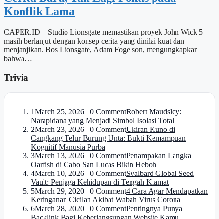
Konflik Lama
CAPER.ID – Studio Lionsgate memastikan proyek John Wick 5
masih berlanjut dengan konsep cerita yang dinilai kuat dan
menjanjikan. Bos Lionsgate, Adam Fogelson, mengungkapkan
bahwa…
Trivia
1
March 25, 2026 0 Comment
Robert Maudsley:
Narapidana yang Menjadi Simbol Isolasi Total
2
March 23, 2026 0 Comment
Ukiran Kuno di
Cangkang Telur Burung Unta: Bukti Kemampuan
Kognitif Manusia Purba
3
March 13, 2026 0 Comment
Penampakan Langka
Oarfish di Cabo San Lucas Bikin Heboh
4
March 10, 2026 0 Comment
Svalbard Global Seed
Vault: Penjaga Kehidupan di Tengah Kiamat
5
March 29, 2020 0 Comment
4 Cara Agar Mendapatkan
Keringanan Cicilan Akibat Wabah Virus Corona
6
March 28, 2020 0 Comment
Pentingnya Punya
Backlink Bagi Keberlangsungan Website Kamu