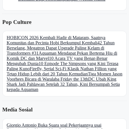
Pop Culture
HOBICON 2026 Kembali Hadir di Mataram, Saatnya
Komunitas dan Pecinta Hobi Berkumpul Kembali
42 Tahun
Berselang, Megatron Dapat Upgrade Paling Kelam di
Transformers #31
Aquaman Mendapat Pekan Bertema Hiu di
Komik DC dan Marvel
10 Acara TV yang Benar-Benar
Mengubah Dunia
10 Episode The Simpsons yang Kini Terasa
Paling Kuno
Firefly, Serial Sci-Fi Klasik Nathan Fillion yang
Tetap Hidup Lebih dari 20 Tahun Kemudian
Tiga Momen Jason
Voorhees Bicara di Waralaba Friday the 13th
DC Ubah King
Shark Jadi Pahlawan Setelah 32 Tahun, Kini Bersumpah Setia
kepada Aquaman
Media Sosial
Giorgio Antonio Buka Suara soal Pekerjaannya usai