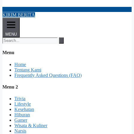
KIRIM BERITA
MENU
Menu
Home
Tentang Kami
Frequently Asked Questions (FAQ)
Menu 2
Trivia
Lifestyle
Kesehatan
Hiburan
Gamer
Wisata & Kuliner
Narsis