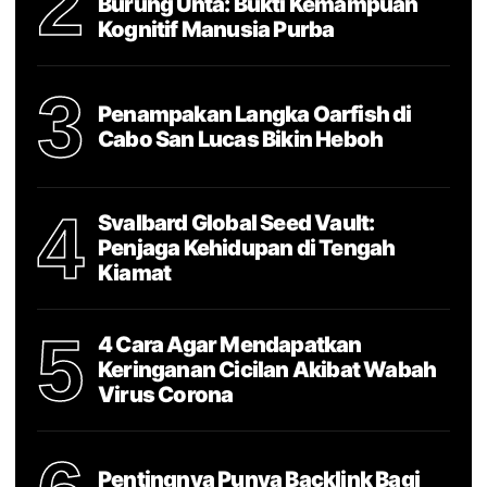
2
Burung Unta: Bukti Kemampuan
Kognitif Manusia Purba
3
Penampakan Langka Oarfish di
Cabo San Lucas Bikin Heboh
4
Svalbard Global Seed Vault:
Penjaga Kehidupan di Tengah
Kiamat
5
4 Cara Agar Mendapatkan
Keringanan Cicilan Akibat Wabah
Virus Corona
Pentingnya Punya Backlink Bagi