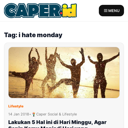
Skip
to
MENU
content
Tag: i hate monday
Lifestyle
14 Jan 2018
•
Caper Social & Lifestyle
Lakukan 5 Hal ini di Hari Minggu, Agar