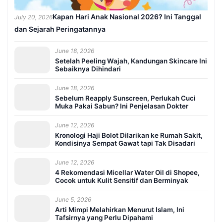
Kapan Hari Anak Nasional 2026? Ini Tanggal
July 20, 2026
dan Sejarah Peringatannya
June 18, 2026
Setelah Peeling Wajah, Kandungan Skincare Ini
Sebaiknya Dihindari
June 18, 2026
Sebelum Reapply Sunscreen, Perlukah Cuci
Muka Pakai Sabun? Ini Penjelasan Dokter
June 12, 2026
Kronologi Haji Bolot Dilarikan ke Rumah Sakit,
Kondisinya Sempat Gawat tapi Tak Disadari
June 12, 2026
4 Rekomendasi Micellar Water Oil di Shopee,
Cocok untuk Kulit Sensitif dan Berminyak
June 5, 2026
Arti Mimpi Melahirkan Menurut Islam, Ini
Tafsirnya yang Perlu Dipahami