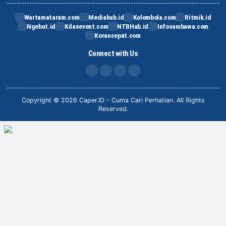
Wartamataram.com
Mediahub.id
Kolombola.com
Ritmik.id
Ngebut.id
Kilasevent.com
NTBHub.id
Infosumbawa.com
Korancepat.com
Connect with Us
FB
IG
X
TikTok
Copyright © 2026 Caper.ID - Cuma Cari Perhatian. All Rights
Reserved.