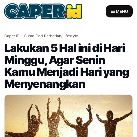
Skip
to
MENU
content
Caper.ID - Cuma Cari Perhatian
/
Lifestyle
Lakukan 5 Hal ini di Hari
Minggu, Agar Senin
Kamu Menjadi Hari yang
Menyenangkan