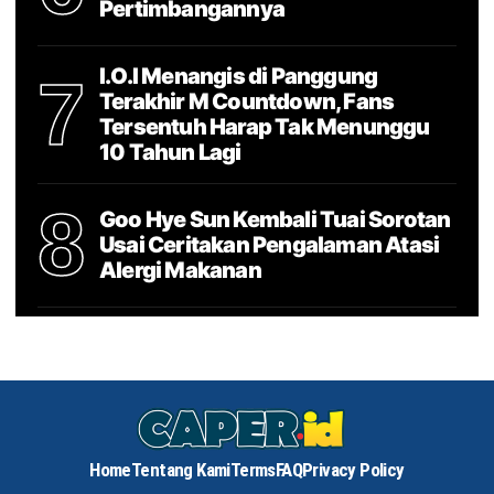
Pertimbangannya
I.O.I Menangis di Panggung
7
Terakhir M Countdown, Fans
Tersentuh Harap Tak Menunggu
10 Tahun Lagi
8
Goo Hye Sun Kembali Tuai Sorotan
Usai Ceritakan Pengalaman Atasi
Alergi Makanan
Home
Tentang Kami
Terms
FAQ
Privacy Policy