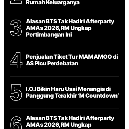
Rumah Keluarganya
3
Alasan BTS Tak Hadiri Afterparty
AMAs 2026, RM Ungkap
Pertimbangan Ini
4
Penjualan Tiket Tur MAMAMOO di
AS Picu Perdebatan
5
I.O.I Bikin Haru Usai Menangis di
Panggung Terakhir ‘M Countdown’
6
Alasan BTS Tak Hadiri Afterparty
AMAs 2026, RM Ungkap