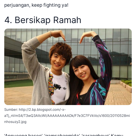
perjuangan, keep fighting ya!
4. Bersikap Ramah
Sumber: http://2.bp.blogspot.com/-x-
aTj_nVmS4/T3wQ3AItcWI/AAAAAAAAADk/F7e3C7FVkVo/s1600/20110528mi
nhosuzy2.jpg
‘Annyeong haseo’, ‘gamsahanmida’, ‘sarangheyo’ Kamu