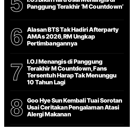
5
Panggung Terakhir ‘M Countdown’
6
Alasan BTS Tak Hadiri Afterparty
AMAs 2026, RM Ungkap
Pertimbangannya
I.O.I Menangis di Panggung
7
Terakhir M Countdown, Fans
Tersentuh Harap Tak Menunggu
10 Tahun Lagi
8
Goo Hye Sun Kembali Tuai Sorotan
Usai Ceritakan Pengalaman Atasi
Alergi Makanan