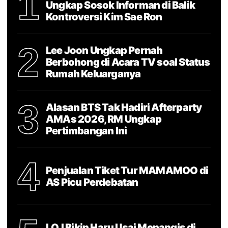
1
Ungkap Sosok Informan di Balik
Kontroversi Kim Sae Ron
2
Lee Joon Ungkap Pernah
Berbohong di Acara TV soal Status
Rumah Keluarganya
3
Alasan BTS Tak Hadiri Afterparty
AMAs 2026, RM Ungkap
Pertimbangan Ini
4
Penjualan Tiket Tur MAMAMOO di
AS Picu Perdebatan
I.O.I Bikin Haru Usai Menangis di