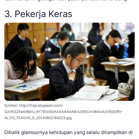
3. Pekerja Keras
Sumber: http://3.bp.blogspot.com/-
QzVKSZXwbXM/U_AY781xStI/AAAAAAAABnU/85CnnI8XsrA/s1600/RV-
AL212_TEACHE_G_20130802184223.jpg
Dibalik glamournya kehidupan yang selalu ditampilkan di