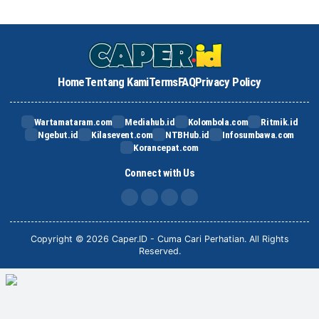
Home
Tentang Kami
Terms
FAQ
Privacy Policy
Wartamataram.com
Mediahub.id
Kolombola.com
Ritmik.id
Ngebut.id
Kilasevent.com
NTBHub.id
Infosumbawa.com
Korancepat.com
Connect with Us
FB
IG
X
TikTok
Copyright © 2026 Caper.ID - Cuma Cari Perhatian. All Rights
Reserved.