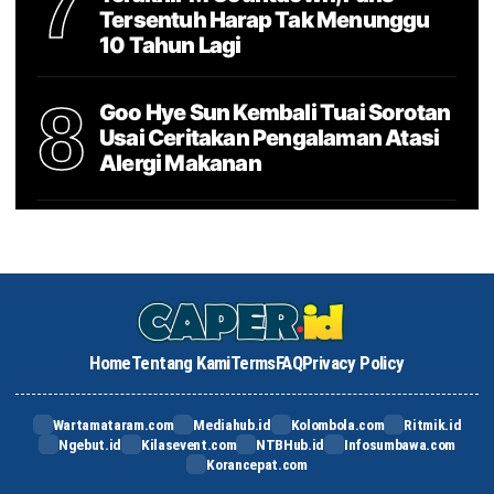
7
Tersentuh Harap Tak Menunggu
10 Tahun Lagi
8
Goo Hye Sun Kembali Tuai Sorotan
Usai Ceritakan Pengalaman Atasi
Alergi Makanan
Home
Tentang Kami
Terms
FAQ
Privacy Policy
Wartamataram.com
Mediahub.id
Kolombola.com
Ritmik.id
Ngebut.id
Kilasevent.com
NTBHub.id
Infosumbawa.com
Korancepat.com