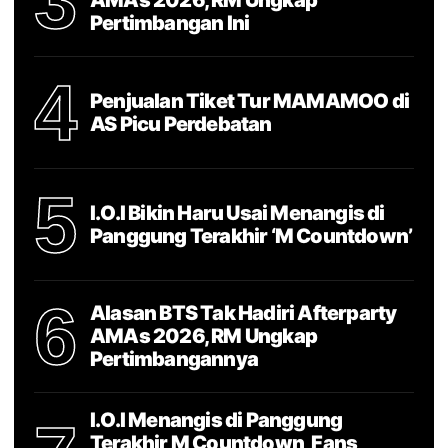
3
AMAs 2026, RM Ungkap
Pertimbangan Ini
4
Penjualan Tiket Tur MAMAMOO di
AS Picu Perdebatan
5
I.O.I Bikin Haru Usai Menangis di
Panggung Terakhir ‘M Countdown’
6
Alasan BTS Tak Hadiri Afterparty
AMAs 2026, RM Ungkap
Pertimbangannya
I.O.I Menangis di Panggung
Terakhir M Countdown, Fans