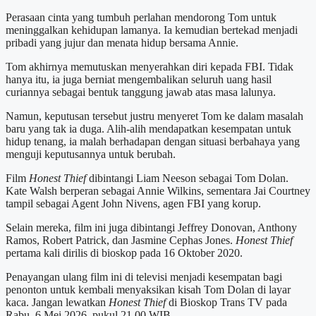
Perasaan cinta yang tumbuh perlahan mendorong Tom untuk
meninggalkan kehidupan lamanya. Ia kemudian bertekad menjadi
pribadi yang jujur dan menata hidup bersama Annie.
Tom akhirnya memutuskan menyerahkan diri kepada FBI. Tidak
hanya itu, ia juga berniat mengembalikan seluruh uang hasil
curiannya sebagai bentuk tanggung jawab atas masa lalunya.
Namun, keputusan tersebut justru menyeret Tom ke dalam masalah
baru yang tak ia duga. Alih-alih mendapatkan kesempatan untuk
hidup tenang, ia malah berhadapan dengan situasi berbahaya yang
menguji keputusannya untuk berubah.
Film
Honest Thief
dibintangi Liam Neeson sebagai Tom Dolan.
Kate Walsh berperan sebagai Annie Wilkins, sementara Jai Courtney
tampil sebagai Agent John Nivens, agen FBI yang korup.
Selain mereka, film ini juga dibintangi Jeffrey Donovan, Anthony
Ramos, Robert Patrick, dan Jasmine Cephas Jones.
Honest Thief
pertama kali dirilis di bioskop pada 16 Oktober 2020.
Penayangan ulang film ini di televisi menjadi kesempatan bagi
penonton untuk kembali menyaksikan kisah Tom Dolan di layar
kaca. Jangan lewatkan
Honest Thief
di Bioskop Trans TV pada
Rabu, 6 Mei 2026, pukul 21.00 WIB.