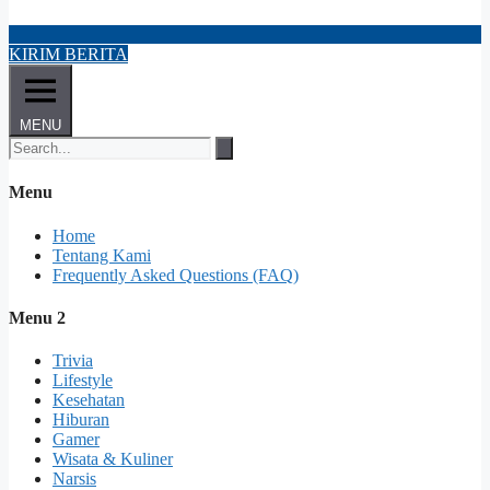
KIRIM BERITA
MENU
Menu
Home
Tentang Kami
Frequently Asked Questions (FAQ)
Menu 2
Trivia
Lifestyle
Kesehatan
Hiburan
Gamer
Wisata & Kuliner
Narsis