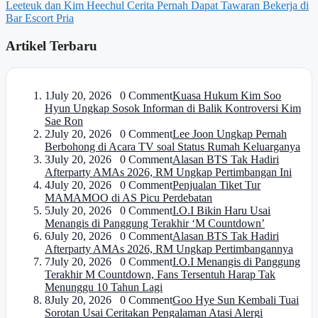
Leeteuk dan Kim Heechul Cerita Pernah Dapat Tawaran Bekerja di
Bar Escort Pria
Artikel Terbaru
1
July 20, 2026 0 Comment
Kuasa Hukum Kim Soo
Hyun Ungkap Sosok Informan di Balik Kontroversi Kim
Sae Ron
2
July 20, 2026 0 Comment
Lee Joon Ungkap Pernah
Berbohong di Acara TV soal Status Rumah Keluarganya
3
July 20, 2026 0 Comment
Alasan BTS Tak Hadiri
Afterparty AMAs 2026, RM Ungkap Pertimbangan Ini
4
July 20, 2026 0 Comment
Penjualan Tiket Tur
MAMAMOO di AS Picu Perdebatan
5
July 20, 2026 0 Comment
I.O.I Bikin Haru Usai
Menangis di Panggung Terakhir ‘M Countdown’
6
July 20, 2026 0 Comment
Alasan BTS Tak Hadiri
Afterparty AMAs 2026, RM Ungkap Pertimbangannya
7
July 20, 2026 0 Comment
I.O.I Menangis di Panggung
Terakhir M Countdown, Fans Tersentuh Harap Tak
Menunggu 10 Tahun Lagi
8
July 20, 2026 0 Comment
Goo Hye Sun Kembali Tuai
Sorotan Usai Ceritakan Pengalaman Atasi Alergi