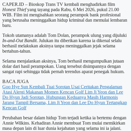
CAPER.ID – Bioskop Trans TV kembali menghadirkan film
Honest Thief
yang tayang pada Rabu, 6 Mei 2026, pukul 21.00
WIB. Film ini mengisahkan seorang perampok bank profesional
yang berusaha meninggalkan hidup kriminal dan memulai lembaran
baru.
Tokoh utamanya adalah Tom Dolan, perampok ulung yang dijuluki
In-and-Out Bandit
. Julukan itu diberikan karena ia dikenal selalu
berhasil melakukan aksinya tanpa meninggalkan jejak selama
bertahun-tahun.
Selama menjalankan aksinya, Tom berhasil mengumpulkan jutaan
dolar dari hasil perampokan. Uang tersebut disimpannya dengan
sangat rapi sehingga tidak pernah terendus aparat penegak hukum.
BACA JUGA
Goo Hye Sun Kembali Tuai Sorotan Usai Ceritakan Pengalaman
Atasi Alergi Makanan
Momen Kencan Golf Lim Ji Yeon dan Lee
Do Hyun Jadi Sorotan, Hubungan Keduanya Masih Harmonis
Jarang Tampil Bersama, Lim Ji Yeon dan Lee Do Hyun Tertangkap
Kencan Golf
Perubahan besar dalam hidup Tom terjadi ketika ia bertemu dengan
Annie Wilkins. Kehadiran Annie membuat Tom mulai memikirkan
masa depan lain di luar dunia kejahatan yang selama ini ia jalani.