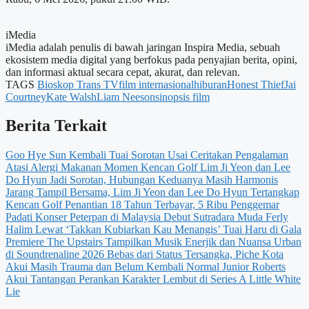
iMedia
iMedia adalah penulis di bawah jaringan Inspira Media, sebuah
ekosistem media digital yang berfokus pada penyajian berita, opini,
dan informasi aktual secara cepat, akurat, dan relevan.
TAGS
Bioskop Trans TV
film internasional
hiburan
Honest Thief
Jai
Courtney
Kate Walsh
Liam Neeson
sinopsis film
Berita Terkait
Goo Hye Sun Kembali Tuai Sorotan Usai Ceritakan Pengalaman
Atasi Alergi Makanan
Momen Kencan Golf Lim Ji Yeon dan Lee
Do Hyun Jadi Sorotan, Hubungan Keduanya Masih Harmonis
Jarang Tampil Bersama, Lim Ji Yeon dan Lee Do Hyun Tertangkap
Kencan Golf
Penantian 18 Tahun Terbayar, 5 Ribu Penggemar
Padati Konser Peterpan di Malaysia
Debut Sutradara Muda Ferly
Halim Lewat ‘Takkan Kubiarkan Kau Menangis’ Tuai Haru di Gala
Premiere
The Upstairs Tampilkan Musik Enerjik dan Nuansa Urban
di Soundrenaline 2026
Bebas dari Status Tersangka, Piche Kota
Akui Masih Trauma dan Belum Kembali Normal
Junior Roberts
Akui Tantangan Perankan Karakter Lembut di Series A Little White
Lie