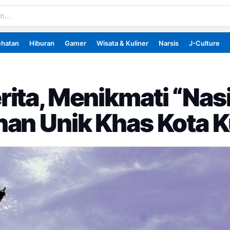
ehatan
Hiburan
Gamer
Wisata & Kuliner
Narsis
J-Culture
ita, Menikmati “Nas
nan Unik Khas Kota 