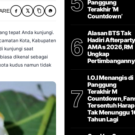
5
Panggung
Terakhir ‘M
ARE
Countdown’
yang tepat Anda kunjungi.
Alasan BTS Tak
6
Hadiri Afterpart
ecamatan Kota, Kabupaten
AMAs 2026, RM
i kunjungi saat
Ungkap
 biasa dikenal sebagai
Pertimbanganny
 kota kudus namun tidak
I.O.I Menangis di
Panggung
7
Terakhir M
Countdown, Fan
Tersentuh Harap
Tak Menunggu 1
Tahun Lagi