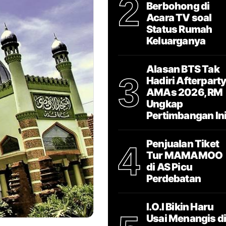
2
Berbohong di
Acara TV soal
Status Rumah
Keluarganya
Alasan BTS Tak
3
Hadiri Afterpart
AMAs 2026, RM
Ungkap
Pertimbangan In
Penjualan Tiket
4
Tur MAMAMOO
di AS Picu
Perdebatan
I.O.I Bikin Haru
Usai Menangis d