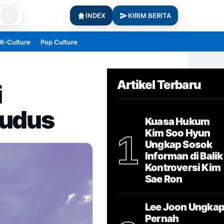
INDEX
KIRIM BERITA
K-Culture
Pop Culture
Artikel Terbaru
i
Kudus
Kuasa Hukum
Kim Soo Hyun
1
Ungkap Sosok
Informan di Balik
Kontroversi Kim
Sae Ron
Lee Joon Ungka
Pernah