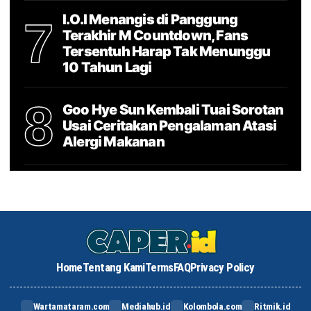
I.O.I Menangis di Panggung
7
Terakhir M Countdown, Fans
Tersentuh Harap Tak Menunggu
10 Tahun Lagi
8
Goo Hye Sun Kembali Tuai Sorotan
Usai Ceritakan Pengalaman Atasi
Alergi Makanan
Home
Tentang Kami
Terms
FAQ
Privacy Policy
Wartamataram.com
Mediahub.id
Kolombola.com
Ritmik.id