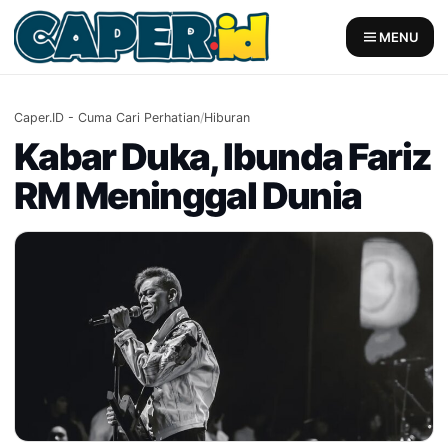
Skip
to
MENU
content
Caper.ID - Cuma Cari Perhatian
/
Hiburan
Kabar Duka, Ibunda Fariz
RM Meninggal Dunia