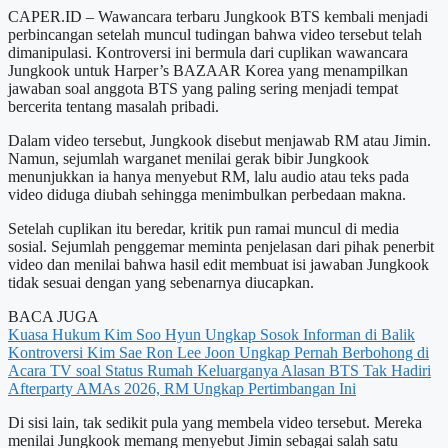
CAPER.ID – Wawancara terbaru Jungkook BTS kembali menjadi
perbincangan setelah muncul tudingan bahwa video tersebut telah
dimanipulasi. Kontroversi ini bermula dari cuplikan wawancara
Jungkook untuk Harper’s BAZAAR Korea yang menampilkan
jawaban soal anggota BTS yang paling sering menjadi tempat
bercerita tentang masalah pribadi.
Dalam video tersebut, Jungkook disebut menjawab RM atau Jimin.
Namun, sejumlah warganet menilai gerak bibir Jungkook
menunjukkan ia hanya menyebut RM, lalu audio atau teks pada
video diduga diubah sehingga menimbulkan perbedaan makna.
Setelah cuplikan itu beredar, kritik pun ramai muncul di media
sosial. Sejumlah penggemar meminta penjelasan dari pihak penerbit
video dan menilai bahwa hasil edit membuat isi jawaban Jungkook
tidak sesuai dengan yang sebenarnya diucapkan.
BACA JUGA
Kuasa Hukum Kim Soo Hyun Ungkap Sosok Informan di Balik
Kontroversi Kim Sae Ron
Lee Joon Ungkap Pernah Berbohong di
Acara TV soal Status Rumah Keluarganya
Alasan BTS Tak Hadiri
Afterparty AMAs 2026, RM Ungkap Pertimbangan Ini
Di sisi lain, tak sedikit pula yang membela video tersebut. Mereka
menilai Jungkook memang menyebut Jimin sebagai salah satu