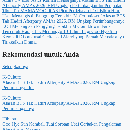
Acara TV soal Status Rumah Keluarganya
Alasan BTS Tak Hadiri
Afterparty AMAs 2026, RM Ungkap Pertimbangan Ini
Penjualan
Tiket Tur MAMAMOO di AS Picu Perdebatan
I.O.I Bikin Haru
Usai Menangis di Panggung Terakhir ‘M Countdown’
Alasan BTS
Tak Hadiri Afterparty AMAs 2026, RM Ungkap Pertimbangannya
I.O.I Menangis di Panggung Terakhir M Countdown, Fans
Tersentuh Harap Tak Menunggu 10 Tahun Lagi
Goo Hye Sun
Kembali Disorot usai Cerita soal Alergi yang Pernah Memaksanya
Tinggalkan Drama
Rekomendasi untuk Anda
Selengkapnya
K-Culture
Alasan BTS Tak Hadiri Afterparty AMAs 2026, RM Ungkap
Pertimbangan Ini
K-Culture
Alasan BTS Tak Hadiri Afterparty AMAs 2026, RM Ungkap
Pertimbangannya
Hiburan
Goo Hye Sun Kembali Tuai Sorotan Usai Ceritakan Pengalaman
Atasi Alergi Makanan