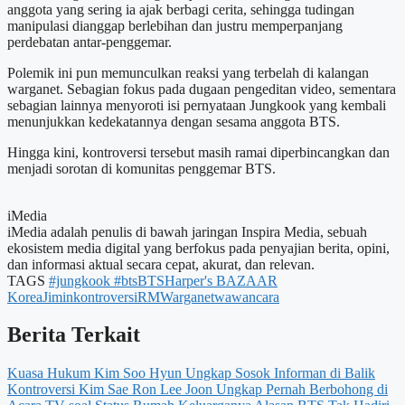
anggota yang sering ia ajak berbagi cerita, sehingga tudingan
manipulasi dianggap berlebihan dan justru memperpanjang
perdebatan antar-penggemar.
Polemik ini pun memunculkan reaksi yang terbelah di kalangan
warganet. Sebagian fokus pada dugaan pengeditan video, sementara
sebagian lainnya menyoroti isi pernyataan Jungkook yang kembali
menunjukkan kedekatannya dengan sesama anggota BTS.
Hingga kini, kontroversi tersebut masih ramai diperbincangkan dan
menjadi sorotan di komunitas penggemar BTS.
iMedia
iMedia adalah penulis di bawah jaringan Inspira Media, sebuah
ekosistem media digital yang berfokus pada penyajian berita, opini,
dan informasi aktual secara cepat, akurat, dan relevan.
TAGS
#jungkook #bts
BTS
Harper's BAZAAR
Korea
Jimin
kontroversi
RM
Warganet
wawancara
Berita Terkait
Kuasa Hukum Kim Soo Hyun Ungkap Sosok Informan di Balik
Kontroversi Kim Sae Ron
Lee Joon Ungkap Pernah Berbohong di