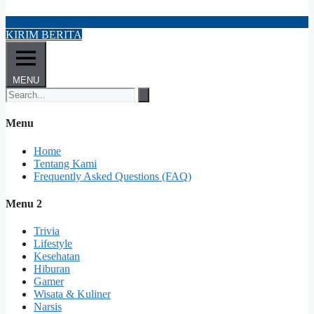
KIRIM BERITA
MENU
Menu
Home
Tentang Kami
Frequently Asked Questions (FAQ)
Menu 2
Trivia
Lifestyle
Kesehatan
Hiburan
Gamer
Wisata & Kuliner
Narsis