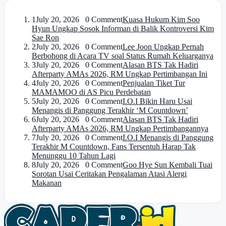
1
July 20, 2026 0 Comment
Kuasa Hukum Kim Soo
Hyun Ungkap Sosok Informan di Balik Kontroversi Kim
Sae Ron
2
July 20, 2026 0 Comment
Lee Joon Ungkap Pernah
Berbohong di Acara TV soal Status Rumah Keluarganya
3
July 20, 2026 0 Comment
Alasan BTS Tak Hadiri
Afterparty AMAs 2026, RM Ungkap Pertimbangan Ini
4
July 20, 2026 0 Comment
Penjualan Tiket Tur
MAMAMOO di AS Picu Perdebatan
5
July 20, 2026 0 Comment
I.O.I Bikin Haru Usai
Menangis di Panggung Terakhir ‘M Countdown’
6
July 20, 2026 0 Comment
Alasan BTS Tak Hadiri
Afterparty AMAs 2026, RM Ungkap Pertimbangannya
7
July 20, 2026 0 Comment
I.O.I Menangis di Panggung
Terakhir M Countdown, Fans Tersentuh Harap Tak
Menunggu 10 Tahun Lagi
8
July 20, 2026 0 Comment
Goo Hye Sun Kembali Tuai
Sorotan Usai Ceritakan Pengalaman Atasi Alergi
Makanan