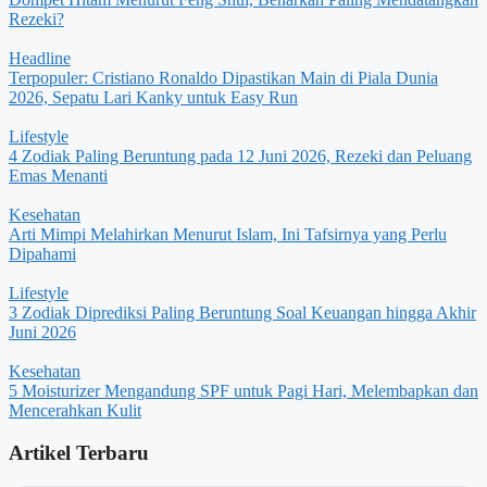
Rezeki?
Headline
Terpopuler: Cristiano Ronaldo Dipastikan Main di Piala Dunia
2026, Sepatu Lari Kanky untuk Easy Run
Lifestyle
4 Zodiak Paling Beruntung pada 12 Juni 2026, Rezeki dan Peluang
Emas Menanti
Kesehatan
Arti Mimpi Melahirkan Menurut Islam, Ini Tafsirnya yang Perlu
Dipahami
Lifestyle
3 Zodiak Diprediksi Paling Beruntung Soal Keuangan hingga Akhir
Juni 2026
Kesehatan
5 Moisturizer Mengandung SPF untuk Pagi Hari, Melembapkan dan
Mencerahkan Kulit
Artikel Terbaru