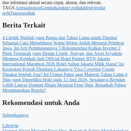
dan informasi aktual secara cepat, akurat, dan relevan.
TAGS
Aries
astrologi
Gemini
karakter zodiak
lifestyle
sifat
pelit
Taurus
zodiak
Berita Terkait
4 Lipstik Wardah yang Bagus dan Tahan Lama untuk Dipakai
Seharian
Cara Menghitung Neptu Weton Jodoh Menurut Primbon
Jawa, Ini Arti Perhitungannya
5 Rekomendasi Kulkas Inverter 2
Pintu Termurah yang Hemat Listrik, Senyap, dan Awet
Aryaduta
Menteng Kembali Jadi Official Hotel Partner BTN Jakarta
International Marathon 2026
Hotel Sultan Jakarta Milik Siapa? Ini
Kronologi Kisruh Eksekusi Lahannya
Viva Covering Cream
Dipakai Setelah Apa? Ini Urutan Pakai agar Makeup Tahan Lama
4
Shio yang Diprediksi Hoki pada 12 Juni 2026, Segalanya Berjalan
Lebih Lancar
Dompet Hitam Menurut Feng Shui, Benarkah Paling
Mendatangkan Rezeki?
Rekomendasi untuk Anda
Selengkapnya
Lifestyle
Dompet Hitam Menurut Feng Shui, Benarkah Paling Mendatangkan