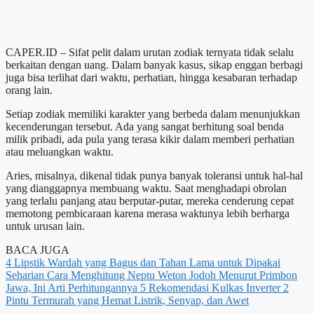
CAPER.ID – Sifat pelit dalam urutan zodiak ternyata tidak selalu
berkaitan dengan uang. Dalam banyak kasus, sikap enggan berbagi
juga bisa terlihat dari waktu, perhatian, hingga kesabaran terhadap
orang lain.
Setiap zodiak memiliki karakter yang berbeda dalam menunjukkan
kecenderungan tersebut. Ada yang sangat berhitung soal benda
milik pribadi, ada pula yang terasa kikir dalam memberi perhatian
atau meluangkan waktu.
Aries, misalnya, dikenal tidak punya banyak toleransi untuk hal-hal
yang dianggapnya membuang waktu. Saat menghadapi obrolan
yang terlalu panjang atau berputar-putar, mereka cenderung cepat
memotong pembicaraan karena merasa waktunya lebih berharga
untuk urusan lain.
BACA JUGA
4 Lipstik Wardah yang Bagus dan Tahan Lama untuk Dipakai
Seharian
Cara Menghitung Neptu Weton Jodoh Menurut Primbon
Jawa, Ini Arti Perhitungannya
5 Rekomendasi Kulkas Inverter 2
Pintu Termurah yang Hemat Listrik, Senyap, dan Awet