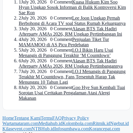
1
July 20, 2026 0 Comment
Kuasa Hukum Kim Soo
Hyun Ungkap Sosok Informan di Balik Kontroversi Kim
Sae Ron
2
July 20, 2026 0 Comment
Lee Joon Ungkap Pernah
Berbohong di Acara TV soal Status Rumah Keluarganya
3
July 20, 2026 0 Comment
Alasan BTS Tak Hadiri
Afterparty AMAs 2026, RM Ungkap Pertimbangan Ini
4
July 20, 2026 0 Comment
Penjualan Tiket Tur
MAMAMOO di AS Picu Perdebatan
5
July 20, 2026 0 Comment
I.O.I Bikin Haru Usai
Menangis di Panggung Terakhir ‘M Countdown’
6
July 20, 2026 0 Comment
Alasan BTS Tak Hadiri
Afterparty AMAs 2026, RM Ungkap Pertimbangannya
7
July 20, 2026 0 Comment
I.O.I Menangis di Panggung
Terakhir M Countdown, Fans Tersentuh Harap Tak
Menunggu 10 Tahun Lagi
8
July 20, 2026 0 Comment
Goo Hye Sun Kembali Tuai
Sorotan Usai Ceritakan Pengalaman Atasi Alergi
Makanan
Home
Tentang Kami
Terms
FAQ
Privacy Policy
Wartamataram.com
Mediahub.id
Kolombola.com
Ritmik.id
Ngebut.id
Kilasevent.com
NTBHub.id
Infosumbawa.com
Korancepat.com