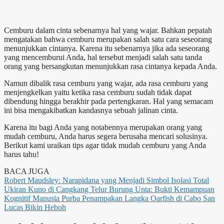
Cemburu dalam cinta sebenarnya hal yang wajar. Bahkan pepatah
mengatakan bahwa cemburu merupakan salah satu cara seseorang
menunjukkan cintanya. Karena itu sebenarnya jika ada seseorang
yang mencemburui Anda, hal tersebut menjadi salah satu tanda
orang yang bersangkutan menunjukkan rasa cintanya kepada Anda.
Namun dibalik rasa cemburu yang wajar, ada rasa cemburu yang
menjengkelkan yaitu ketika rasa cemburu sudah tidak dapat
dibendung hingga berakhir pada pertengkaran. Hal yang semacam
ini bisa mengakibatkan kandasnya sebuah jalinan cinta.
Karena itu bagi Anda yang notabennya merupakan orang yang
mudah cemburu, Anda harus segera berusaha mencari solusinya.
Berikut kami uraikan tips agar tidak mudah cemburu yang Anda
harus tahu!
BACA JUGA
Robert Maudsley: Narapidana yang Menjadi Simbol Isolasi Total
Ukiran Kuno di Cangkang Telur Burung Unta: Bukti Kemampuan
Kognitif Manusia Purba
Penampakan Langka Oarfish di Cabo San
Lucas Bikin Heboh