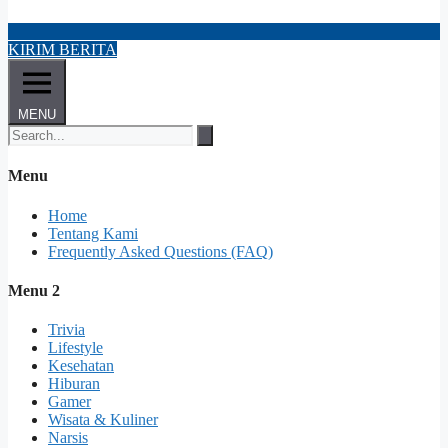
KIRIM BERITA
MENU
Menu
Home
Tentang Kami
Frequently Asked Questions (FAQ)
Menu 2
Trivia
Lifestyle
Kesehatan
Hiburan
Gamer
Wisata & Kuliner
Narsis