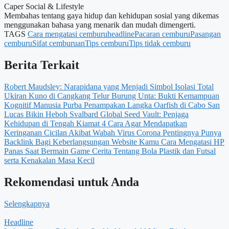
Caper Social & Lifestyle
Membahas tentang gaya hidup dan kehidupan sosial yang dikemas
menggunakan bahasa yang menarik dan mudah dimengerti.
TAGS
Cara mengatasi cemburu
headline
Pacaran cemburu
Pasangan
cemburu
Sifat cemburuan
Tips cemburu
Tips tidak cemburu
Berita Terkait
Robert Maudsley: Narapidana yang Menjadi Simbol Isolasi Total
Ukiran Kuno di Cangkang Telur Burung Unta: Bukti Kemampuan
Kognitif Manusia Purba
Penampakan Langka Oarfish di Cabo San
Lucas Bikin Heboh
Svalbard Global Seed Vault: Penjaga
Kehidupan di Tengah Kiamat
4 Cara Agar Mendapatkan
Keringanan Cicilan Akibat Wabah Virus Corona
Pentingnya Punya
Backlink Bagi Keberlangsungan Website Kamu
Cara Mengatasi HP
Panas Saat Bermain Game
Cerita Tentang Bola Plastik dan Futsal
serta Kenakalan Masa Kecil
Rekomendasi untuk Anda
Selengkapnya
Headline