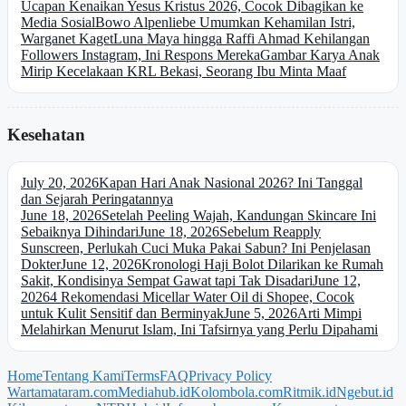
Ucapan Kenaikan Yesus Kristus 2026, Cocok Dibagikan ke
Media Sosial
Bowo Alpenliebe Umumkan Kehamilan Istri,
Warganet Kaget
Luna Maya hingga Raffi Ahmad Kehilangan
Followers Instagram, Ini Respons Mereka
Gambar Karya Anak
Mirip Kecelakaan KRL Bekasi, Seorang Ibu Minta Maaf
Kesehatan
July 20, 2026
Kapan Hari Anak Nasional 2026? Ini Tanggal
dan Sejarah Peringatannya
June 18, 2026
Setelah Peeling Wajah, Kandungan Skincare Ini
Sebaiknya Dihindari
June 18, 2026
Sebelum Reapply
Sunscreen, Perlukah Cuci Muka Pakai Sabun? Ini Penjelasan
Dokter
June 12, 2026
Kronologi Haji Bolot Dilarikan ke Rumah
Sakit, Kondisinya Sempat Gawat tapi Tak Disadari
June 12,
2026
4 Rekomendasi Micellar Water Oil di Shopee, Cocok
untuk Kulit Sensitif dan Berminyak
June 5, 2026
Arti Mimpi
Melahirkan Menurut Islam, Ini Tafsirnya yang Perlu Dipahami
Home
Tentang Kami
Terms
FAQ
Privacy Policy
Wartamataram.com
Mediahub.id
Kolombola.com
Ritmik.id
Ngebut.id