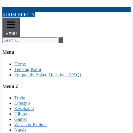
KIRIM BERITA
MENU
Menu
Home
Tentang Kami
Frequently Asked Questions (FAQ)
Menu 2
Trivia
Lifestyle
Kesehatan
Hiburan
Gamer
Wisata & Kuliner
Narsis