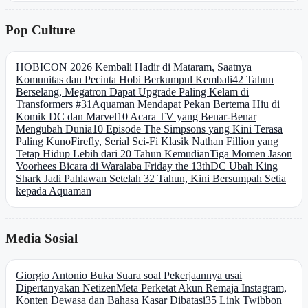
Pop Culture
HOBICON 2026 Kembali Hadir di Mataram, Saatnya
Komunitas dan Pecinta Hobi Berkumpul Kembali
42 Tahun
Berselang, Megatron Dapat Upgrade Paling Kelam di
Transformers #31
Aquaman Mendapat Pekan Bertema Hiu di
Komik DC dan Marvel
10 Acara TV yang Benar-Benar
Mengubah Dunia
10 Episode The Simpsons yang Kini Terasa
Paling Kuno
Firefly, Serial Sci-Fi Klasik Nathan Fillion yang
Tetap Hidup Lebih dari 20 Tahun Kemudian
Tiga Momen Jason
Voorhees Bicara di Waralaba Friday the 13th
DC Ubah King
Shark Jadi Pahlawan Setelah 32 Tahun, Kini Bersumpah Setia
kepada Aquaman
Media Sosial
Giorgio Antonio Buka Suara soal Pekerjaannya usai
Dipertanyakan Netizen
Meta Perketat Akun Remaja Instagram,
Konten Dewasa dan Bahasa Kasar Dibatasi
35 Link Twibbon