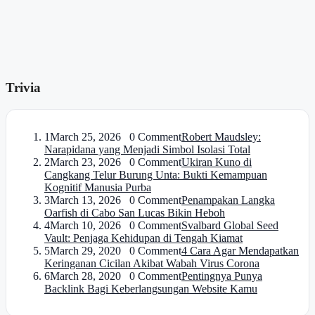
Trivia
1
March 25, 2026 0 Comment
Robert Maudsley:
Narapidana yang Menjadi Simbol Isolasi Total
2
March 23, 2026 0 Comment
Ukiran Kuno di
Cangkang Telur Burung Unta: Bukti Kemampuan
Kognitif Manusia Purba
3
March 13, 2026 0 Comment
Penampakan Langka
Oarfish di Cabo San Lucas Bikin Heboh
4
March 10, 2026 0 Comment
Svalbard Global Seed
Vault: Penjaga Kehidupan di Tengah Kiamat
5
March 29, 2020 0 Comment
4 Cara Agar Mendapatkan
Keringanan Cicilan Akibat Wabah Virus Corona
6
March 28, 2020 0 Comment
Pentingnya Punya
Backlink Bagi Keberlangsungan Website Kamu