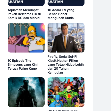
Aquaman Mendapat
10 Acara TV yang
Pekan Bertema Hiu di
Benar-Benar
Komik DC dan Marvel
Mengubah Dunia
Firefly, Serial Sci-Fi
10 Episode The
Klasik Nathan Fillion
Simpsons yang Kini
yang Tetap Hidup Lebih
Terasa Paling Kuno
dari 20 Tahun
Kemudian