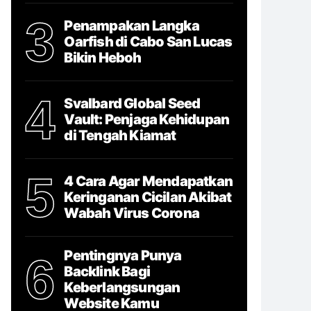
3
Penampakan Langka
Oarfish di Cabo San Lucas
Bikin Heboh
4
Svalbard Global Seed
Vault: Penjaga Kehidupan
di Tengah Kiamat
5
4 Cara Agar Mendapatkan
Keringanan Cicilan Akibat
Wabah Virus Corona
Pentingnya Punya
6
Backlink Bagi
Keberlangsungan
Website Kamu