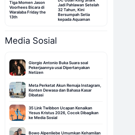
DC Ubah King Shark
Tiga Momen Jason
Jadi Pahlawan Setelah
Voorhees Bicara di
32 Tahun, Kini
Waralaba Friday the
Bersumpah Setia
13th
kepada Aquaman
Media Sosial
Giorgio Antonio Buka Suara soal
Pekerjaannya usai Dipertanyakan
Netizen
Meta Perketat Akun Remaja Instagram,
Konten Dewasa dan Bahasa Kasar
Dibatasi
35 Link Twibbon Ucapan Kenaikan
Yesus Kristus 2026, Cocok Dibagikan
ke Media Sosial
Bowo Alpenliebe Umumkan Kehamilan