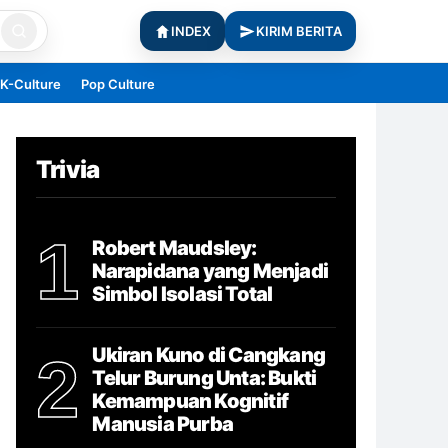
INDEX
KIRIM BERITA
K-Culture
Pop Culture
Trivia
1
Robert Maudsley:
Narapidana yang Menjadi
Simbol Isolasi Total
Ukiran Kuno di Cangkang
2
Telur Burung Unta: Bukti
Kemampuan Kognitif
Manusia Purba