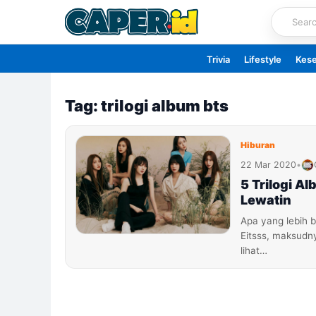
Skip
to
content
Trivia
Lifestyle
Kes
Tag: trilogi album bts
Hiburan
22 Mar 2020
•
5 Trilogi A
Lewatin
Apa yang lebih b
Eitsss, maksudn
lihat…