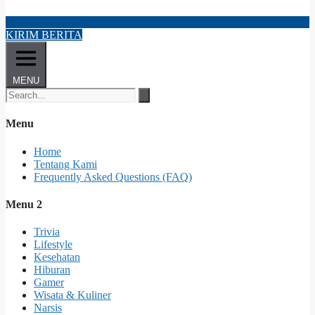
KIRIM BERITA
MENU
Menu
Home
Tentang Kami
Frequently Asked Questions (FAQ)
Menu 2
Trivia
Lifestyle
Kesehatan
Hiburan
Gamer
Wisata & Kuliner
Narsis