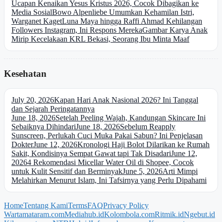
Ucapan Kenaikan Yesus Kristus 2026, Cocok Dibagikan ke
Media Sosial
Bowo Alpenliebe Umumkan Kehamilan Istri,
Warganet Kaget
Luna Maya hingga Raffi Ahmad Kehilangan
Followers Instagram, Ini Respons Mereka
Gambar Karya Anak
Mirip Kecelakaan KRL Bekasi, Seorang Ibu Minta Maaf
Kesehatan
July 20, 2026
Kapan Hari Anak Nasional 2026? Ini Tanggal
dan Sejarah Peringatannya
June 18, 2026
Setelah Peeling Wajah, Kandungan Skincare Ini
Sebaiknya Dihindari
June 18, 2026
Sebelum Reapply
Sunscreen, Perlukah Cuci Muka Pakai Sabun? Ini Penjelasan
Dokter
June 12, 2026
Kronologi Haji Bolot Dilarikan ke Rumah
Sakit, Kondisinya Sempat Gawat tapi Tak Disadari
June 12,
2026
4 Rekomendasi Micellar Water Oil di Shopee, Cocok
untuk Kulit Sensitif dan Berminyak
June 5, 2026
Arti Mimpi
Melahirkan Menurut Islam, Ini Tafsirnya yang Perlu Dipahami
Home
Tentang Kami
Terms
FAQ
Privacy Policy
Wartamataram.com
Mediahub.id
Kolombola.com
Ritmik.id
Ngebut.id