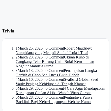
Trivia
1
March 25, 2026 0 Comment
Robert Maudsley:
Narapidana yang Menjadi Simbol Isolasi Total
2
March 23, 2026 0 Comment
Ukiran Kuno di
Cangkang Telur Burung Unta: Bukti Kemampuan
Kognitif Manusia Purba
3
March 13, 2026 0 Comment
Penampakan Langka
Oarfish di Cabo San Lucas Bikin Heboh
4
March 10, 2026 0 Comment
Svalbard Global Seed
Vault: Penjaga Kehidupan di Tengah Kiamat
5
March 29, 2020 0 Comment
4 Cara Agar Mendapatkan
Keringanan Cicilan Akibat Wabah Virus Corona
6
March 28, 2020 0 Comment
Pentingnya Punya
Backlink Bagi Keberlangsungan Website Kamu