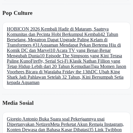
Pop Culture
HOBICON 2026 Kembali Hadir di Mataram, Saatnya
Komunitas dan Pecinta Hobi Berkumpul Kembali
42 Tahun
Berselang, Megatron Dapat Upgrade Paling Kelam di
Transformers #31
Aquaman Mendapat Pekan Bertema Hiu di
Komik DC dan Marvel
10 Acara TV yang Benar-Benar
Mengubah Dunia
10 Episode The Simpsons yang Kini Terasa
Paling Kuno
Firefly, Serial Sci-Fi Klasik Nathan Fillion yang
Tetap Hidup Lebih dari 20 Tahun Kemudian
Tiga Momen Jason
Voorhees Bicara di Waralaba Friday the 13th
DC Ubah King
Shark Jadi Pahlawan Setelah 32 Tahun, Kini Bersumpah Setia
kepada Aquaman
Media Sosial
Giorgio Antonio Buka Suara soal Pekerjaannya usai
Dipertanyakan Netizen
Meta Perketat Akun Remaja Instagram,
Konten Dewasa dan Bahasa Kasar Dibatasi
35 Link Twibbon