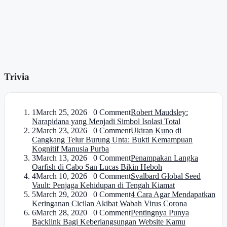
Trivia
1
March 25, 2026 0 Comment
Robert Maudsley:
Narapidana yang Menjadi Simbol Isolasi Total
2
March 23, 2026 0 Comment
Ukiran Kuno di
Cangkang Telur Burung Unta: Bukti Kemampuan
Kognitif Manusia Purba
3
March 13, 2026 0 Comment
Penampakan Langka
Oarfish di Cabo San Lucas Bikin Heboh
4
March 10, 2026 0 Comment
Svalbard Global Seed
Vault: Penjaga Kehidupan di Tengah Kiamat
5
March 29, 2020 0 Comment
4 Cara Agar Mendapatkan
Keringanan Cicilan Akibat Wabah Virus Corona
6
March 28, 2020 0 Comment
Pentingnya Punya
Backlink Bagi Keberlangsungan Website Kamu