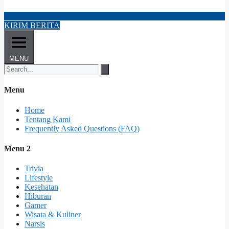
KIRIM BERITA
MENU
Menu
Home
Tentang Kami
Frequently Asked Questions (FAQ)
Menu 2
Trivia
Lifestyle
Kesehatan
Hiburan
Gamer
Wisata & Kuliner
Narsis