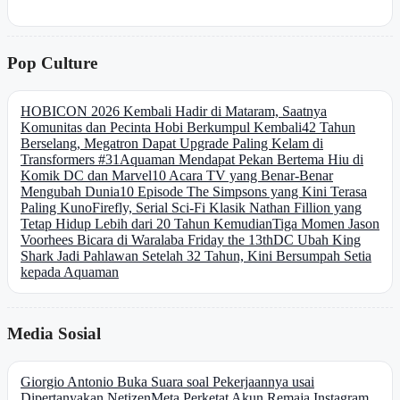
Pop Culture
HOBICON 2026 Kembali Hadir di Mataram, Saatnya
Komunitas dan Pecinta Hobi Berkumpul Kembali
42 Tahun
Berselang, Megatron Dapat Upgrade Paling Kelam di
Transformers #31
Aquaman Mendapat Pekan Bertema Hiu di
Komik DC dan Marvel
10 Acara TV yang Benar-Benar
Mengubah Dunia
10 Episode The Simpsons yang Kini Terasa
Paling Kuno
Firefly, Serial Sci-Fi Klasik Nathan Fillion yang
Tetap Hidup Lebih dari 20 Tahun Kemudian
Tiga Momen Jason
Voorhees Bicara di Waralaba Friday the 13th
DC Ubah King
Shark Jadi Pahlawan Setelah 32 Tahun, Kini Bersumpah Setia
kepada Aquaman
Media Sosial
Giorgio Antonio Buka Suara soal Pekerjaannya usai
Dipertanyakan Netizen
Meta Perketat Akun Remaja Instagram,