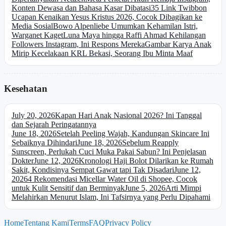
Konten Dewasa dan Bahasa Kasar Dibatasi
35 Link Twibbon
Ucapan Kenaikan Yesus Kristus 2026, Cocok Dibagikan ke
Media Sosial
Bowo Alpenliebe Umumkan Kehamilan Istri,
Warganet Kaget
Luna Maya hingga Raffi Ahmad Kehilangan
Followers Instagram, Ini Respons Mereka
Gambar Karya Anak
Mirip Kecelakaan KRL Bekasi, Seorang Ibu Minta Maaf
Kesehatan
July 20, 2026
Kapan Hari Anak Nasional 2026? Ini Tanggal
dan Sejarah Peringatannya
June 18, 2026
Setelah Peeling Wajah, Kandungan Skincare Ini
Sebaiknya Dihindari
June 18, 2026
Sebelum Reapply
Sunscreen, Perlukah Cuci Muka Pakai Sabun? Ini Penjelasan
Dokter
June 12, 2026
Kronologi Haji Bolot Dilarikan ke Rumah
Sakit, Kondisinya Sempat Gawat tapi Tak Disadari
June 12,
2026
4 Rekomendasi Micellar Water Oil di Shopee, Cocok
untuk Kulit Sensitif dan Berminyak
June 5, 2026
Arti Mimpi
Melahirkan Menurut Islam, Ini Tafsirnya yang Perlu Dipahami
Home
Tentang Kami
Terms
FAQ
Privacy Policy