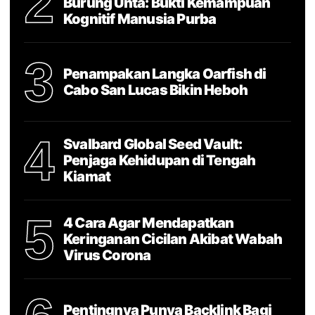
2
Burung Unta: Bukti Kemampuan
Kognitif Manusia Purba
3
Penampakan Langka Oarfish di
Cabo San Lucas Bikin Heboh
4
Svalbard Global Seed Vault:
Penjaga Kehidupan di Tengah
Kiamat
5
4 Cara Agar Mendapatkan
Keringanan Cicilan Akibat Wabah
Virus Corona
Pentingnya Punya Backlink Bagi