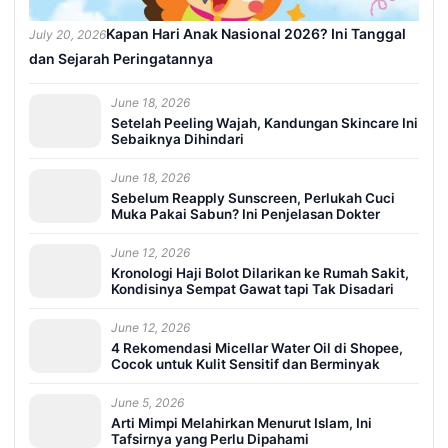
Kapan Hari Anak Nasional 2026? Ini Tanggal
July 20, 2026
dan Sejarah Peringatannya
June 18, 2026
Setelah Peeling Wajah, Kandungan Skincare Ini
Sebaiknya Dihindari
June 18, 2026
Sebelum Reapply Sunscreen, Perlukah Cuci
Muka Pakai Sabun? Ini Penjelasan Dokter
June 12, 2026
Kronologi Haji Bolot Dilarikan ke Rumah Sakit,
Kondisinya Sempat Gawat tapi Tak Disadari
June 12, 2026
4 Rekomendasi Micellar Water Oil di Shopee,
Cocok untuk Kulit Sensitif dan Berminyak
June 5, 2026
Arti Mimpi Melahirkan Menurut Islam, Ini
Tafsirnya yang Perlu Dipahami