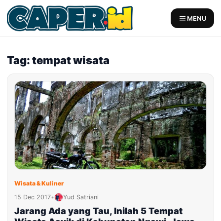
Skip
to
MENU
content
Tag: tempat wisata
Wisata & Kuliner
15 Dec 2017
•
Yud Satriani
Jarang Ada yang Tau, Inilah 5 Tempat