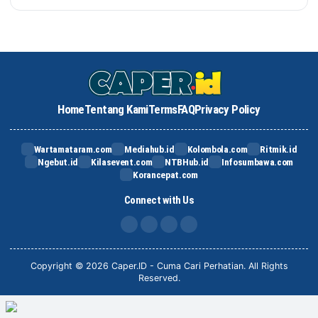
Home
Tentang Kami
Terms
FAQ
Privacy Policy
Wartamataram.com
Mediahub.id
Kolombola.com
Ritmik.id
Ngebut.id
Kilasevent.com
NTBHub.id
Infosumbawa.com
Korancepat.com
Connect with Us
FB
IG
X
TikTok
Copyright © 2026 Caper.ID - Cuma Cari Perhatian. All Rights
Reserved.