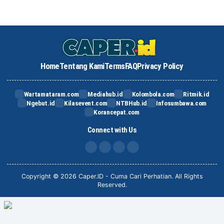
Home
Tentang Kami
Terms
FAQ
Privacy Policy
Wartamataram.com
Mediahub.id
Kolombola.com
Ritmik.id
Ngebut.id
Kilasevent.com
NTBHub.id
Infosumbawa.com
Korancepat.com
Connect with Us
FB
IG
X
TikTok
Copyright © 2026 Caper.ID - Cuma Cari Perhatian. All Rights
Reserved.