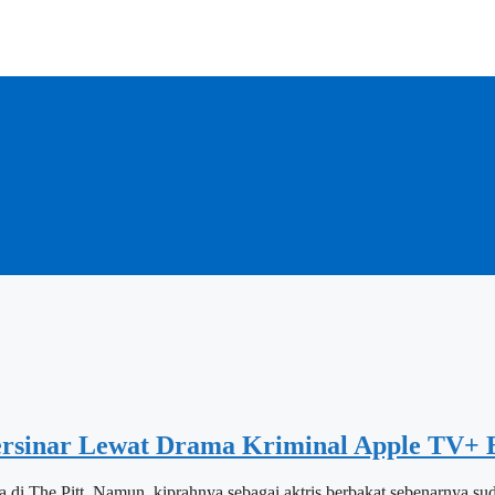
ersinar Lewat Drama Kriminal Apple TV+ 
i The Pitt. Namun, kiprahnya sebagai aktris berbakat sebenarnya suda