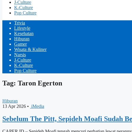
J-Culture
K-Culture
Pop Culture
Trivia
Lifestyle
Kesehatan
Hiburan
Gamer
Wisata & Kuliner
Narsis
J-Culture
K-Culture
Pop Culture
Tag: Taron Egerton
Hiburan
13 Apr 2026
•
iMedia
Sebelum The Pitt, Sepideh Moafi Sudah B
CAPER.ID – Sepideh Moafi tengah mencuri perhatian lewat perannya d