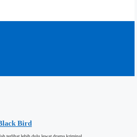
Black Bird
h terlihat lebih dulu lewat drama kriminal…