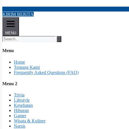
KIRIM BERITA
MENU
Menu
Home
Tentang Kami
Frequently Asked Questions (FAQ)
Menu 2
Trivia
Lifestyle
Kesehatan
Hiburan
Gamer
Wisata & Kuliner
Narsis