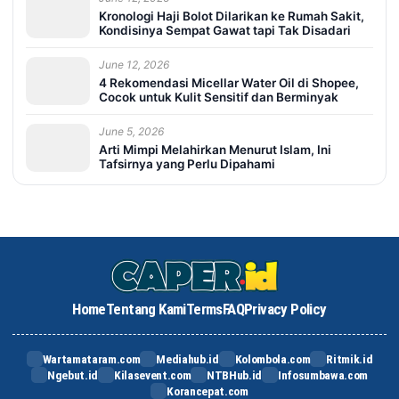
Kronologi Haji Bolot Dilarikan ke Rumah Sakit,
Kondisinya Sempat Gawat tapi Tak Disadari
June 12, 2026
4 Rekomendasi Micellar Water Oil di Shopee,
Cocok untuk Kulit Sensitif dan Berminyak
June 5, 2026
Arti Mimpi Melahirkan Menurut Islam, Ini
Tafsirnya yang Perlu Dipahami
Home
Tentang Kami
Terms
FAQ
Privacy Policy
Wartamataram.com
Mediahub.id
Kolombola.com
Ritmik.id
Ngebut.id
Kilasevent.com
NTBHub.id
Infosumbawa.com
Korancepat.com