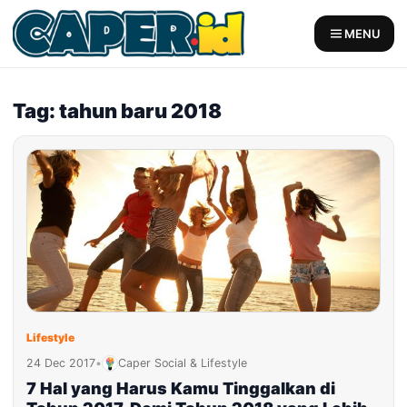
Skip
to
MENU
content
Tag: tahun baru 2018
Lifestyle
24 Dec 2017
•
Caper Social & Lifestyle
7 Hal yang Harus Kamu Tinggalkan di