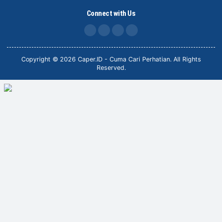
Connect with Us
FB
IG
X
TikTok
Copyright © 2026 Caper.ID - Cuma Cari Perhatian. All Rights
Reserved.