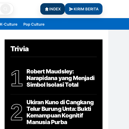
INDEX
KIRIM BERITA
K-Culture
Pop Culture
Trivia
1
Robert Maudsley:
Narapidana yang Menjadi
Simbol Isolasi Total
Ukiran Kuno di Cangkang
2
Telur Burung Unta: Bukti
Kemampuan Kognitif
Manusia Purba