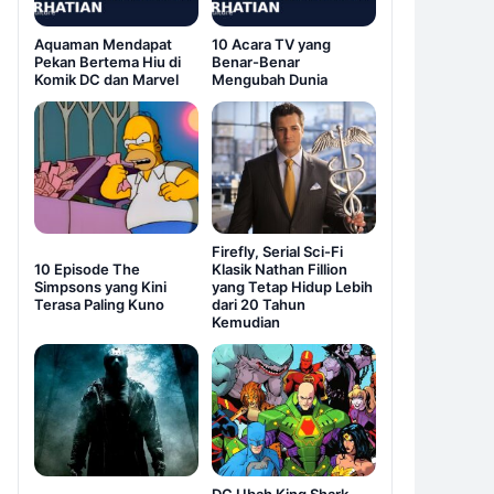
Aquaman Mendapat
10 Acara TV yang
Pekan Bertema Hiu di
Benar-Benar
Komik DC dan Marvel
Mengubah Dunia
Firefly, Serial Sci-Fi
10 Episode The
Klasik Nathan Fillion
Simpsons yang Kini
yang Tetap Hidup Lebih
Terasa Paling Kuno
dari 20 Tahun
Kemudian