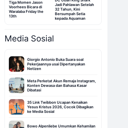
DC Ubah King Shark
Tiga Momen Jason
Jadi Pahlawan Setelah
Voorhees Bicara di
32 Tahun, Kini
Waralaba Friday the
Bersumpah Setia
13th
kepada Aquaman
Media Sosial
Giorgio Antonio Buka Suara soal
Pekerjaannya usai Dipertanyakan
Netizen
Meta Perketat Akun Remaja Instagram,
Konten Dewasa dan Bahasa Kasar
Dibatasi
35 Link Twibbon Ucapan Kenaikan
Yesus Kristus 2026, Cocok Dibagikan
ke Media Sosial
Bowo Alpenliebe Umumkan Kehamilan