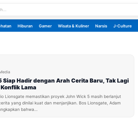
ehatan
Hiburan
Gamer
Wisata & Kuliner
Narsis
J-Culture
iMedia
 Siap Hadir dengan Arah Cerita Baru, Tak Lagi
 Konflik Lama
io Lionsgate memastikan proyek John Wick 5 masih berlanjut
rita yang dinilai kuat dan menjanjikan. Bos Lionsgate, Adam
ungkapkan bahwa…