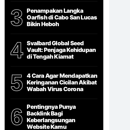
3
Penampakan Langka
Oarfish di Cabo San Lucas
Bikin Heboh
4
Svalbard Global Seed
Vault: Penjaga Kehidupan
di Tengah Kiamat
5
4 Cara Agar Mendapatkan
Keringanan Cicilan Akibat
Wabah Virus Corona
Pentingnya Punya
6
Backlink Bagi
Keberlangsungan
Website Kamu