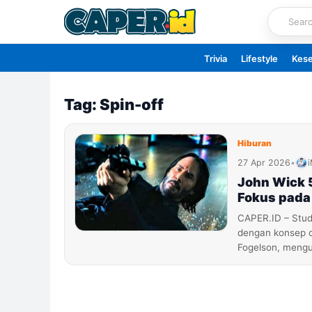
Skip
to
content
Trivia
Lifestyle
Kes
Tag: Spin-off
Hiburan
27 Apr 2026
•
John Wick 5
Fokus pada
CAPER.ID – Stud
dengan konsep ce
Fogelson, meng