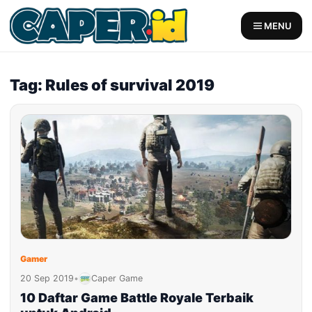
Skip
to
MENU
content
Tag: Rules of survival 2019
Gamer
20 Sep 2019
•
Caper Game
10 Daftar Game Battle Royale Terbaik