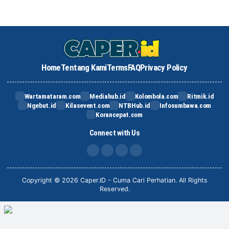
Home
Tentang Kami
Terms
FAQ
Privacy Policy
Wartamataram.com
Mediahub.id
Kolombola.com
Ritmik.id
Ngebut.id
Kilasevent.com
NTBHub.id
Infosumbawa.com
Korancepat.com
Connect with Us
FB
IG
X
TikTok
Copyright © 2026 Caper.ID - Cuma Cari Perhatian. All Rights
Reserved.