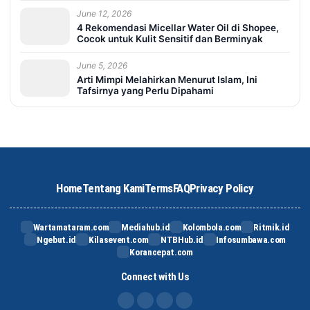
June 12, 2026
4 Rekomendasi Micellar Water Oil di Shopee,
Cocok untuk Kulit Sensitif dan Berminyak
June 5, 2026
Arti Mimpi Melahirkan Menurut Islam, Ini
Tafsirnya yang Perlu Dipahami
Home
Tentang Kami
Terms
FAQ
Privacy Policy
Wartamataram.com
Mediahub.id
Kolombola.com
Ritmik.id
Ngebut.id
Kilasevent.com
NTBHub.id
Infosumbawa.com
Korancepat.com
Connect with Us
FB
IG
X
TikTok