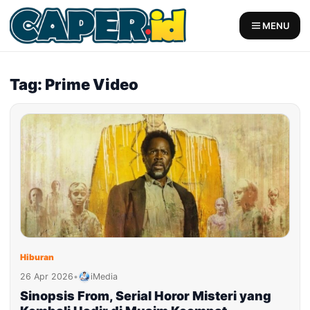
Skip
to
MENU
content
Tag: Prime Video
Hiburan
26 Apr 2026
•
iMedia
Sinopsis From, Serial Horor Misteri yang