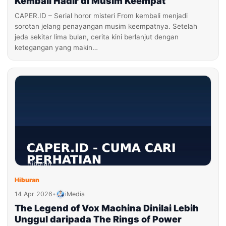
Kembali Hadir di Musim Keempat
CAPER.ID – Serial horor misteri From kembali menjadi
sorotan jelang penayangan musim keempatnya. Setelah
jeda sekitar lima bulan, cerita kini berlanjut dengan
ketegangan yang makin…
Hiburan
14 Apr 2026
•
iMedia
The Legend of Vox Machina Dinilai Lebih
Unggul daripada The Rings of Power