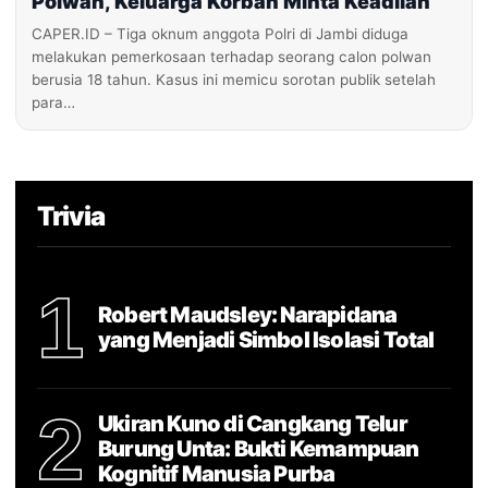
Polwan, Keluarga Korban Minta Keadilan
CAPER.ID – Tiga oknum anggota Polri di Jambi diduga
melakukan pemerkosaan terhadap seorang calon polwan
berusia 18 tahun. Kasus ini memicu sorotan publik setelah
para…
Trivia
1
Robert Maudsley: Narapidana
yang Menjadi Simbol Isolasi Total
2
Ukiran Kuno di Cangkang Telur
Burung Unta: Bukti Kemampuan
Kognitif Manusia Purba