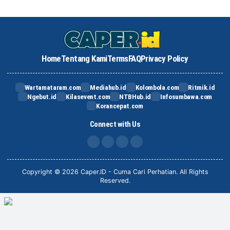
Home
Tentang Kami
Terms
FAQ
Privacy Policy
Wartamataram.com
Mediahub.id
Kolombola.com
Ritmik.id
Ngebut.id
Kilasevent.com
NTBHub.id
Infosumbawa.com
Korancepat.com
Connect with Us
FB
IG
X
TikTok
Copyright © 2026 Caper.ID - Cuma Cari Perhatian. All Rights
Reserved.