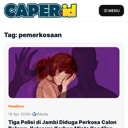
Skip
to
MENU
content
Tag: pemerkosaan
Headline
19 Apr 2026
•
iMedia
Tiga Polisi di Jambi Diduga Perkosa Calon