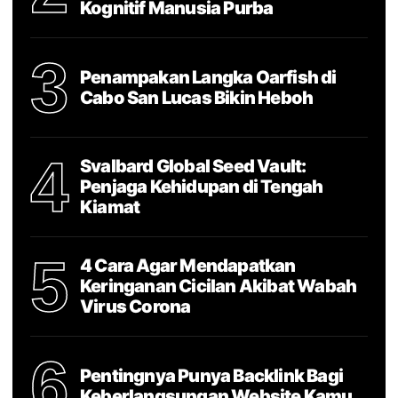
Kognitif Manusia Purba
3
Penampakan Langka Oarfish di
Cabo San Lucas Bikin Heboh
4
Svalbard Global Seed Vault:
Penjaga Kehidupan di Tengah
Kiamat
5
4 Cara Agar Mendapatkan
Keringanan Cicilan Akibat Wabah
Virus Corona
6
Pentingnya Punya Backlink Bagi
Keberlangsungan Website Kamu