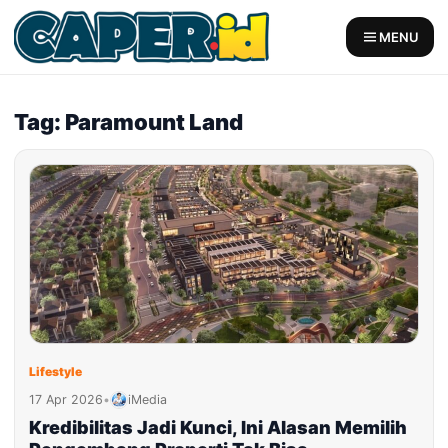
Skip
to
MENU
content
Tag: Paramount Land
Lifestyle
17 Apr 2026
•
iMedia
Kredibilitas Jadi Kunci, Ini Alasan Memilih