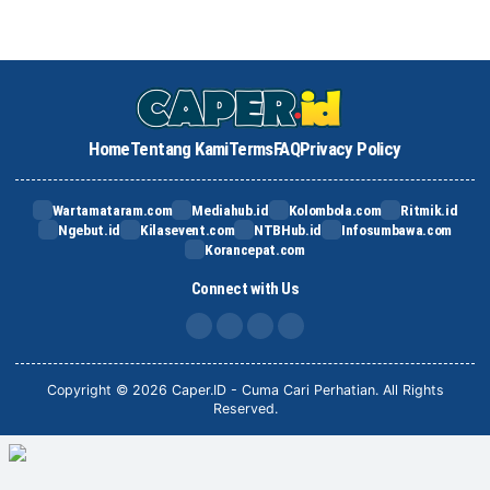
Home
Tentang Kami
Terms
FAQ
Privacy Policy
Wartamataram.com
Mediahub.id
Kolombola.com
Ritmik.id
Ngebut.id
Kilasevent.com
NTBHub.id
Infosumbawa.com
Korancepat.com
Connect with Us
FB
IG
X
TikTok
Copyright © 2026 Caper.ID - Cuma Cari Perhatian. All Rights
Reserved.