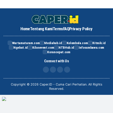
Home
Tentang Kami
Terms
FAQ
Privacy Policy
Wartamataram.com
Mediahub.id
Kolombola.com
Ritmik.id
Ngebut.id
Kilasevent.com
NTBHub.id
Infosumbawa.com
Korancepat.com
Connect with Us
FB
IG
X
TikTok
Copyright © 2026 Caper.ID - Cuma Cari Perhatian. All Rights
Reserved.