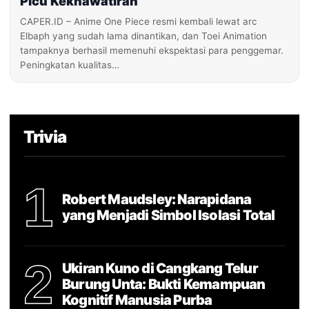
Picu Kekhawatiran
CAPER.ID – Anime One Piece resmi kembali lewat arc
Elbaph yang sudah lama dinantikan, dan Toei Animation
tampaknya berhasil memenuhi ekspektasi para penggemar.
Peningkatan kualitas…
Trivia
1
Robert Maudsley: Narapidana
yang Menjadi Simbol Isolasi Total
2
Ukiran Kuno di Cangkang Telur
Burung Unta: Bukti Kemampuan
Kognitif Manusia Purba