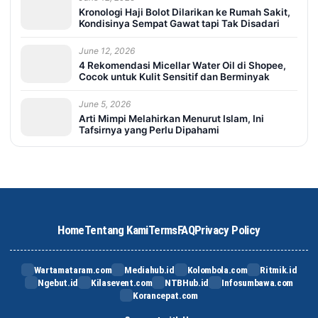
Kronologi Haji Bolot Dilarikan ke Rumah Sakit,
Kondisinya Sempat Gawat tapi Tak Disadari
June 12, 2026
4 Rekomendasi Micellar Water Oil di Shopee,
Cocok untuk Kulit Sensitif dan Berminyak
June 5, 2026
Arti Mimpi Melahirkan Menurut Islam, Ini
Tafsirnya yang Perlu Dipahami
Home
Tentang Kami
Terms
FAQ
Privacy Policy
Wartamataram.com
Mediahub.id
Kolombola.com
Ritmik.id
Ngebut.id
Kilasevent.com
NTBHub.id
Infosumbawa.com
Korancepat.com