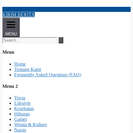
KIRIM BERITA
MENU
Menu
Home
Tentang Kami
Frequently Asked Questions (FAQ)
Menu 2
Trivia
Lifestyle
Kesehatan
Hiburan
Gamer
Wisata & Kuliner
Narsis