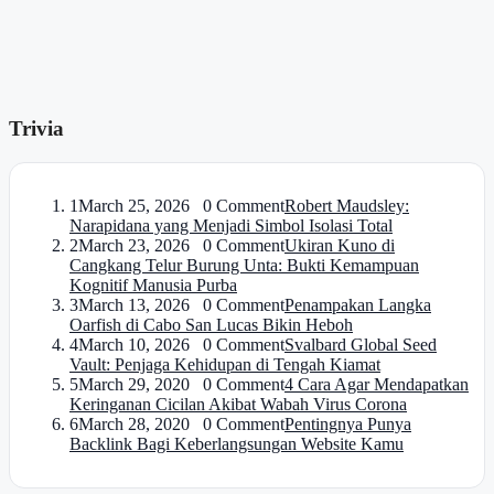
Trivia
1
March 25, 2026 0 Comment
Robert Maudsley:
Narapidana yang Menjadi Simbol Isolasi Total
2
March 23, 2026 0 Comment
Ukiran Kuno di
Cangkang Telur Burung Unta: Bukti Kemampuan
Kognitif Manusia Purba
3
March 13, 2026 0 Comment
Penampakan Langka
Oarfish di Cabo San Lucas Bikin Heboh
4
March 10, 2026 0 Comment
Svalbard Global Seed
Vault: Penjaga Kehidupan di Tengah Kiamat
5
March 29, 2020 0 Comment
4 Cara Agar Mendapatkan
Keringanan Cicilan Akibat Wabah Virus Corona
6
March 28, 2020 0 Comment
Pentingnya Punya
Backlink Bagi Keberlangsungan Website Kamu