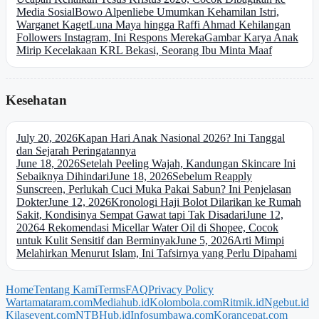
Media Sosial
Bowo Alpenliebe Umumkan Kehamilan Istri,
Warganet Kaget
Luna Maya hingga Raffi Ahmad Kehilangan
Followers Instagram, Ini Respons Mereka
Gambar Karya Anak
Mirip Kecelakaan KRL Bekasi, Seorang Ibu Minta Maaf
Kesehatan
July 20, 2026
Kapan Hari Anak Nasional 2026? Ini Tanggal
dan Sejarah Peringatannya
June 18, 2026
Setelah Peeling Wajah, Kandungan Skincare Ini
Sebaiknya Dihindari
June 18, 2026
Sebelum Reapply
Sunscreen, Perlukah Cuci Muka Pakai Sabun? Ini Penjelasan
Dokter
June 12, 2026
Kronologi Haji Bolot Dilarikan ke Rumah
Sakit, Kondisinya Sempat Gawat tapi Tak Disadari
June 12,
2026
4 Rekomendasi Micellar Water Oil di Shopee, Cocok
untuk Kulit Sensitif dan Berminyak
June 5, 2026
Arti Mimpi
Melahirkan Menurut Islam, Ini Tafsirnya yang Perlu Dipahami
Home
Tentang Kami
Terms
FAQ
Privacy Policy
Wartamataram.com
Mediahub.id
Kolombola.com
Ritmik.id
Ngebut.id
Kilasevent.com
NTBHub.id
Infosumbawa.com
Korancepat.com