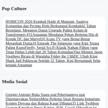
Pop Culture
HOBICON 2026 Kembali Hadir di Mataram, Saatnya
Komunitas dan Pecinta Hobi Berkumpul Kembali
42 Tahun
Berselang, Megatron Dapat Upgrade Paling Kelam di
Transformers #31
Aquaman Mendapat Pekan Bertema Hiu di
Komik DC dan Marvel
10 Acara TV yang Benar-Benar
Mengubah Dunia
10 Episode The Simpsons yang Kini Terasa
Paling Kuno
Firefly, Serial Sci-Fi Klasik Nathan Fillion yang
Tetap Hidup Lebih dari 20 Tahun Kemudian
Tiga Momen Jason
Voorhees Bicara di Waralaba Friday the 13th
DC Ubah King
Shark Jadi Pahlawan Setelah 32 Tahun, Kini Bersumpah Setia
kepada Aquaman
Media Sosial
Giorgio Antonio Buka Suara soal Pekerjaannya usai
Dipertanyakan Netizen
Meta Perketat Akun Remaja Instagram,
Konten Dewasa dan Bahasa Kasar Dibatasi
35 Link Twibbon
Ucapan Kenaikan Yesus Kristus 2026, Cocok Dibagikan ke