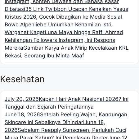
Instagram, Konten Dewasa dan Bahasa Kasar
Dibatasi
35 Link Twibbon Ucapan Kenaikan Yesus
Kristus 2026, Cocok Dibagikan ke Media Sosial
Bowo Alpenliebe Umumkan Kehamilan Istri,
Warganet Kaget
Luna Maya hingga Raffi Ahmad
Kehilangan Followers Instagram, Ini Respons
Mereka
Gambar Karya Anak Mirip Kecelakaan KRL
Bekasi, Seorang Ibu Minta Maaf
Kesehatan
July 20, 2026
Kapan Hari Anak Nasional 2026? Ini
Tanggal dan Sejarah Peringatannya
June 18, 2026
Setelah Peeling Wajah, Kandungan
Skincare Ini Sebaiknya Dihindari
June 18,
2026
Sebelum Reapply Sunscreen, Perlukah Cuci
Muka Pakai Sabun? Ini Penjelasan Dokter
June 12,