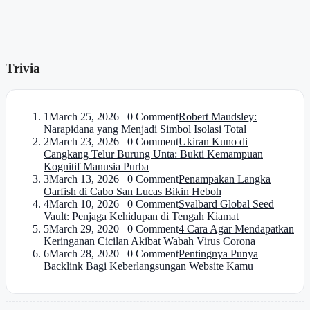
Trivia
1
March 25, 2026 0 Comment
Robert Maudsley:
Narapidana yang Menjadi Simbol Isolasi Total
2
March 23, 2026 0 Comment
Ukiran Kuno di
Cangkang Telur Burung Unta: Bukti Kemampuan
Kognitif Manusia Purba
3
March 13, 2026 0 Comment
Penampakan Langka
Oarfish di Cabo San Lucas Bikin Heboh
4
March 10, 2026 0 Comment
Svalbard Global Seed
Vault: Penjaga Kehidupan di Tengah Kiamat
5
March 29, 2020 0 Comment
4 Cara Agar Mendapatkan
Keringanan Cicilan Akibat Wabah Virus Corona
6
March 28, 2020 0 Comment
Pentingnya Punya
Backlink Bagi Keberlangsungan Website Kamu