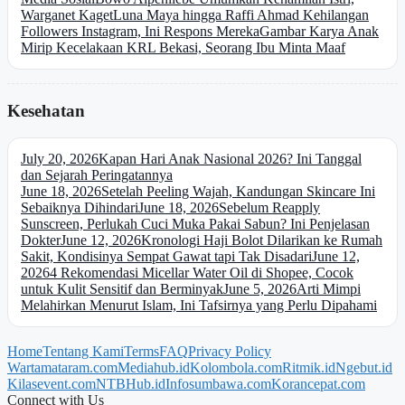
Warganet Kaget
Luna Maya hingga Raffi Ahmad Kehilangan
Followers Instagram, Ini Respons Mereka
Gambar Karya Anak
Mirip Kecelakaan KRL Bekasi, Seorang Ibu Minta Maaf
Kesehatan
July 20, 2026
Kapan Hari Anak Nasional 2026? Ini Tanggal
dan Sejarah Peringatannya
June 18, 2026
Setelah Peeling Wajah, Kandungan Skincare Ini
Sebaiknya Dihindari
June 18, 2026
Sebelum Reapply
Sunscreen, Perlukah Cuci Muka Pakai Sabun? Ini Penjelasan
Dokter
June 12, 2026
Kronologi Haji Bolot Dilarikan ke Rumah
Sakit, Kondisinya Sempat Gawat tapi Tak Disadari
June 12,
2026
4 Rekomendasi Micellar Water Oil di Shopee, Cocok
untuk Kulit Sensitif dan Berminyak
June 5, 2026
Arti Mimpi
Melahirkan Menurut Islam, Ini Tafsirnya yang Perlu Dipahami
Home
Tentang Kami
Terms
FAQ
Privacy Policy
Wartamataram.com
Mediahub.id
Kolombola.com
Ritmik.id
Ngebut.id
Kilasevent.com
NTBHub.id
Infosumbawa.com
Korancepat.com
Connect with Us