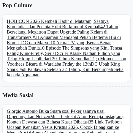
Pop Culture
HOBICON 2026 Kembali Hadir di Mataram, Saatnya
Komunitas dan Pecinta Hobi Berkumpul Kembali
42 Tahun
Berselang, Megatron Dapat Upgrade Paling Kelam di
Transformers #31
Aquaman Mendapat Pekan Bertema Hiu di
Komik DC dan Marvel
10 Acara TV yang Benar-Benar
Mengubah Dunia
10 Episode The Simpsons yang Kini Terasa
Paling Kuno
Firefly, Serial Sci-Fi Klasik Nathan Fillion yang
Tetap Hidup Lebih dari 20 Tahun Kemudian
Tiga Momen Jason
Voorhees Bicara di Waralaba Friday the 13th
DC Ubah King
Shark Jadi Pahlawan Setelah 32 Tahun, Kini Bersumpah Setia
kepada Aquaman
Media Sosial
Giorgio Antonio Buka Suara soal Pekerjaannya usai
Dipertanyakan Netizen
Meta Perketat Akun Remaja Instagram,
Konten Dewasa dan Bahasa Kasar Dibatasi
35 Link Twibbon
Ucapan Kenaikan Yesus Kristus 2026, Cocok Dibagikan ke
Media Sosial
Bowo Alpenliebe Umumkan Kehamilan Istri,