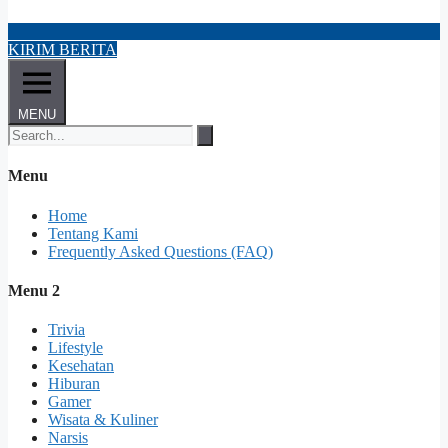
KIRIM BERITA
MENU
Menu
Home
Tentang Kami
Frequently Asked Questions (FAQ)
Menu 2
Trivia
Lifestyle
Kesehatan
Hiburan
Gamer
Wisata & Kuliner
Narsis