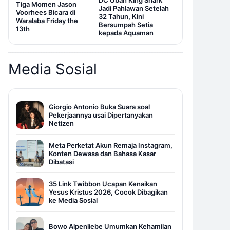
DC Ubah King Shark
Tiga Momen Jason
Jadi Pahlawan Setelah
Voorhees Bicara di
32 Tahun, Kini
Waralaba Friday the
Bersumpah Setia
13th
kepada Aquaman
Media Sosial
Giorgio Antonio Buka Suara soal
Pekerjaannya usai Dipertanyakan
Netizen
Meta Perketat Akun Remaja Instagram,
Konten Dewasa dan Bahasa Kasar
Dibatasi
35 Link Twibbon Ucapan Kenaikan
Yesus Kristus 2026, Cocok Dibagikan
ke Media Sosial
Bowo Alpenliebe Umumkan Kehamilan