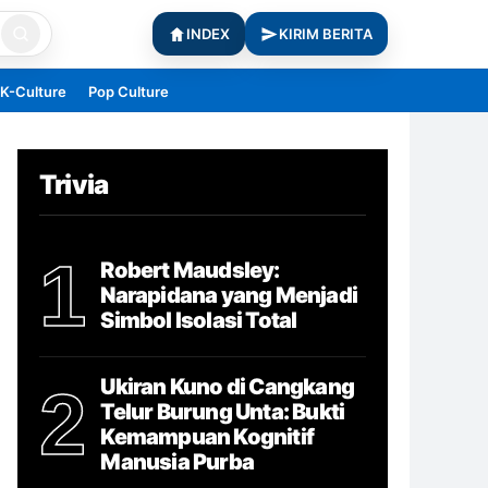
INDEX
KIRIM BERITA
K-Culture
Pop Culture
Trivia
1
Robert Maudsley:
Narapidana yang Menjadi
Simbol Isolasi Total
Ukiran Kuno di Cangkang
2
Telur Burung Unta: Bukti
Kemampuan Kognitif
Manusia Purba