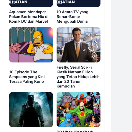
Aquaman Mendapat
10 Acara TV yang
Pekan Bertema Hiu di
Benar-Benar
Komik DC dan Marvel
Mengubah Dunia
Firefly, Serial Sci-Fi
10 Episode The
Klasik Nathan Fillion
Simpsons yang Kini
yang Tetap Hidup Lebih
Terasa Paling Kuno
dari 20 Tahun
Kemudian