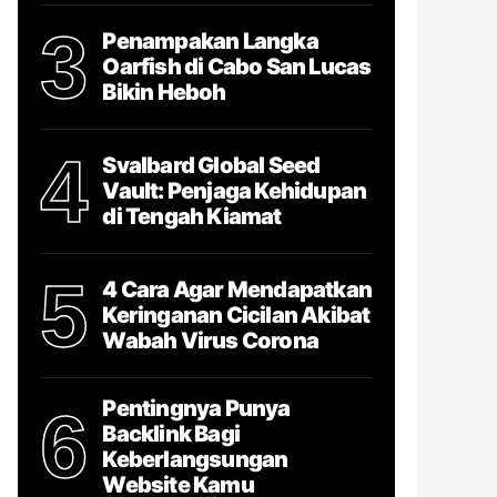
3
Penampakan Langka
Oarfish di Cabo San Lucas
Bikin Heboh
4
Svalbard Global Seed
Vault: Penjaga Kehidupan
di Tengah Kiamat
5
4 Cara Agar Mendapatkan
Keringanan Cicilan Akibat
Wabah Virus Corona
Pentingnya Punya
6
Backlink Bagi
Keberlangsungan
Website Kamu