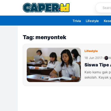
Skip
to
content
Trivia
Lifestyle
Kes
Tag: menyontek
Lifestyle
18 Jun 2017
•
W
Siswa Tipe 
Kalo kamu gak p
sekolah. Kayak 