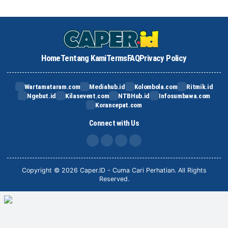
Home
Tentang Kami
Terms
FAQ
Privacy Policy
Wartamataram.com
Mediahub.id
Kolombola.com
Ritmik.id
Ngebut.id
Kilasevent.com
NTBHub.id
Infosumbawa.com
Korancepat.com
Connect with Us
FB
IG
X
TikTok
Copyright © 2026 Caper.ID - Cuma Cari Perhatian. All Rights
Reserved.