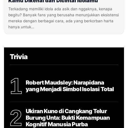
Kamu Dikenal dan Dicintai Idolamu
Terkadang memiliki idola ada asik dan nggaknya, kenapa
begitu? Banyak fans yang berusaha menunjukkan eksistensi
mereka dengan berbagai cara, ada yang berkorban harta
hanya untuk…
Trivia
1
Robert Maudsley: Narapidana
yang Menjadi Simbol Isolasi Total
2
Ukiran Kuno di Cangkang Telur
Burung Unta: Bukti Kemampuan
Kognitif Manusia Purba