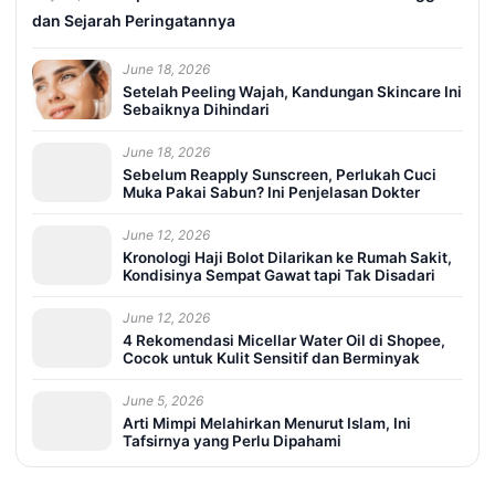
dan Sejarah Peringatannya
June 18, 2026
Setelah Peeling Wajah, Kandungan Skincare Ini
Sebaiknya Dihindari
June 18, 2026
Sebelum Reapply Sunscreen, Perlukah Cuci
Muka Pakai Sabun? Ini Penjelasan Dokter
June 12, 2026
Kronologi Haji Bolot Dilarikan ke Rumah Sakit,
Kondisinya Sempat Gawat tapi Tak Disadari
June 12, 2026
4 Rekomendasi Micellar Water Oil di Shopee,
Cocok untuk Kulit Sensitif dan Berminyak
June 5, 2026
Arti Mimpi Melahirkan Menurut Islam, Ini
Tafsirnya yang Perlu Dipahami