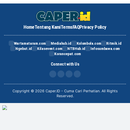
Home
Tentang Kami
Terms
FAQ
Privacy Policy
Wartamataram.com
Mediahub.id
Kolombola.com
Ritmik.id
Ngebut.id
Kilasevent.com
NTBHub.id
Infosumbawa.com
Korancepat.com
Connect with Us
FB
IG
X
TikTok
Copyright © 2026 Caper.ID - Cuma Cari Perhatian. All Rights
Reserved.