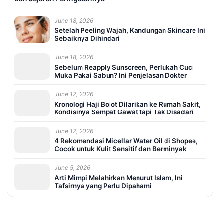
June 18, 2026
Setelah Peeling Wajah, Kandungan Skincare Ini
Sebaiknya Dihindari
June 18, 2026
Sebelum Reapply Sunscreen, Perlukah Cuci
Muka Pakai Sabun? Ini Penjelasan Dokter
June 12, 2026
Kronologi Haji Bolot Dilarikan ke Rumah Sakit,
Kondisinya Sempat Gawat tapi Tak Disadari
June 12, 2026
4 Rekomendasi Micellar Water Oil di Shopee,
Cocok untuk Kulit Sensitif dan Berminyak
June 5, 2026
Arti Mimpi Melahirkan Menurut Islam, Ini
Tafsirnya yang Perlu Dipahami