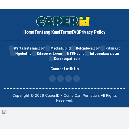
Home
Tentang Kami
Terms
FAQ
Privacy Policy
Wartamataram.com
Mediahub.id
Kolombola.com
Ritmik.id
Ngebut.id
Kilasevent.com
NTBHub.id
Infosumbawa.com
Korancepat.com
Connect with Us
FB
IG
X
TikTok
Copyright © 2026 Caper.ID - Cuma Cari Perhatian. All Rights
Reserved.