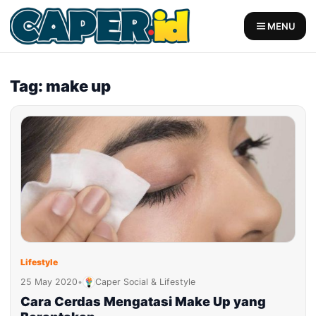
Skip
to
MENU
content
Tag: make up
Lifestyle
25 May 2020
•
Caper Social & Lifestyle
Cara Cerdas Mengatasi Make Up yang