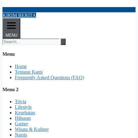
KIRIM BERITA
MENU
Menu
Home
Tentang Kami
Frequently Asked Questions (FAQ)
Menu 2
Trivia
Lifestyle
Kesehatan
Hiburan
Gamer
Wisata & Kuliner
Narsis