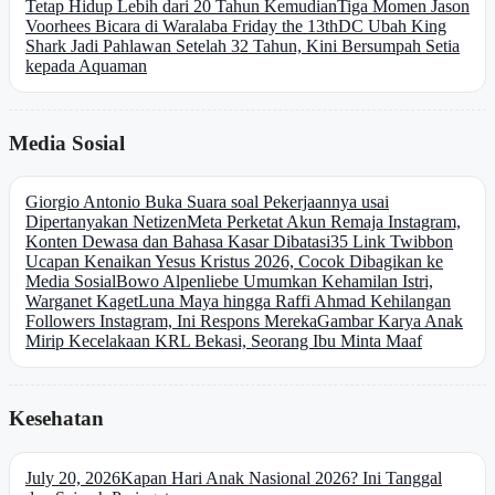
Tetap Hidup Lebih dari 20 Tahun Kemudian
Tiga Momen Jason
Voorhees Bicara di Waralaba Friday the 13th
DC Ubah King
Shark Jadi Pahlawan Setelah 32 Tahun, Kini Bersumpah Setia
kepada Aquaman
Media Sosial
Giorgio Antonio Buka Suara soal Pekerjaannya usai
Dipertanyakan Netizen
Meta Perketat Akun Remaja Instagram,
Konten Dewasa dan Bahasa Kasar Dibatasi
35 Link Twibbon
Ucapan Kenaikan Yesus Kristus 2026, Cocok Dibagikan ke
Media Sosial
Bowo Alpenliebe Umumkan Kehamilan Istri,
Warganet Kaget
Luna Maya hingga Raffi Ahmad Kehilangan
Followers Instagram, Ini Respons Mereka
Gambar Karya Anak
Mirip Kecelakaan KRL Bekasi, Seorang Ibu Minta Maaf
Kesehatan
July 20, 2026
Kapan Hari Anak Nasional 2026? Ini Tanggal