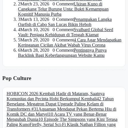
2
March 23, 2026 0 Comment
Ukiran Kuno di
Cangkang Telur Burung Unta: Bukti Kemampuan
Kognitif Manusia Purba
3
March 13, 2026 0 Comment
Penampakan Langka
Oarfish di Cabo San Lucas Bikin Heboh
4
March 10, 2026 0 Comment
Svalbard Global Seed
Vault: Penjaga Kehidupan di Tengah Kiamat
5
March 29, 2020 0 Comment
4 Cara Agar Mendapatkan
Keringanan Cicilan Akibat Wabah Virus Corona
6
March 28, 2020 0 Comment
Pentingnya Punya
Backlink Bagi Keberlangsungan Website Kamu
Pop Culture
HOBICON 2026 Kembali Hadir di Mataram, Saatnya
Komunitas dan Pecinta Hobi Berkumpul Kembali
42 Tahun
Berselang, Megatron Dapat Upgrade Paling Kelam di
Transformers #31
Aquaman Mendapat Pekan Bertema Hiu di
Komik DC dan Marvel
10 Acara TV yang Benar-Benar
Mengubah Dunia
10 Episode The Simpsons yang Kini Terasa
Paling Kuno
Firefly, Serial Sci-Fi Klasik Nathan Fillion yang