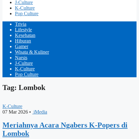
J-Culture
K-Culture
Pop Culture
Trivia
Lifestyle
Kesehatan
Hiburan
Gamer
Wisata & Kuliner
Narsis
J-Culture
K-Culture
Pop Culture
Tag: Lombok
K-Culture
07 Mar 2026
•
iMedia
Meriahnya Acara Ngabers K-Popers di
Lombok