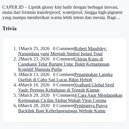
CAPER.ID – Lipstik glossy kini hadir dengan berbagai inovasi,
mulai dari formula transferproof, waterproof, hingga high-pigment
yang mampu memberikan warna lebih intens dan merata. Bagi…
Trivia
1
March 25, 2026 0 Comment
Robert Maudsley:
Narapidana yang Menjadi Simbol Isolasi Total
2
March 23, 2026 0 Comment
Ukiran Kuno di
Cangkang Telur Burung Unta: Bukti Kemampuan
Kognitif Manusia Purba
3
March 13, 2026 0 Comment
Penampakan Langka
Oarfish di Cabo San Lucas Bikin Heboh
4
March 10, 2026 0 Comment
Svalbard Global Seed
Vault: Penjaga Kehidupan di Tengah Kiamat
5
March 29, 2020 0 Comment
4 Cara Agar Mendapatkan
Keringanan Cicilan Akibat Wabah Virus Corona
6
March 28, 2020 0 Comment
Pentingnya Punya
Backlink Bagi Keberlangsungan Website Kamu