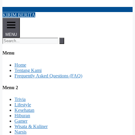
KIRIM BERITA
MENU
Menu
Home
Tentang Kami
Frequently Asked Questions (FAQ)
Menu 2
Trivia
Lifestyle
Kesehatan
Hiburan
Gamer
Wisata & Kuliner
Narsis