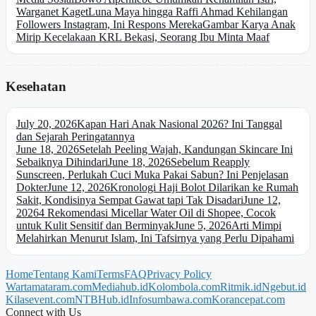
Warganet Kaget
Luna Maya hingga Raffi Ahmad Kehilangan
Followers Instagram, Ini Respons Mereka
Gambar Karya Anak
Mirip Kecelakaan KRL Bekasi, Seorang Ibu Minta Maaf
Kesehatan
July 20, 2026
Kapan Hari Anak Nasional 2026? Ini Tanggal
dan Sejarah Peringatannya
June 18, 2026
Setelah Peeling Wajah, Kandungan Skincare Ini
Sebaiknya Dihindari
June 18, 2026
Sebelum Reapply
Sunscreen, Perlukah Cuci Muka Pakai Sabun? Ini Penjelasan
Dokter
June 12, 2026
Kronologi Haji Bolot Dilarikan ke Rumah
Sakit, Kondisinya Sempat Gawat tapi Tak Disadari
June 12,
2026
4 Rekomendasi Micellar Water Oil di Shopee, Cocok
untuk Kulit Sensitif dan Berminyak
June 5, 2026
Arti Mimpi
Melahirkan Menurut Islam, Ini Tafsirnya yang Perlu Dipahami
Home
Tentang Kami
Terms
FAQ
Privacy Policy
Wartamataram.com
Mediahub.id
Kolombola.com
Ritmik.id
Ngebut.id
Kilasevent.com
NTBHub.id
Infosumbawa.com
Korancepat.com
Connect with Us