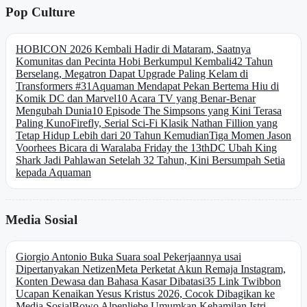
Pop Culture
HOBICON 2026 Kembali Hadir di Mataram, Saatnya
Komunitas dan Pecinta Hobi Berkumpul Kembali
42 Tahun
Berselang, Megatron Dapat Upgrade Paling Kelam di
Transformers #31
Aquaman Mendapat Pekan Bertema Hiu di
Komik DC dan Marvel
10 Acara TV yang Benar-Benar
Mengubah Dunia
10 Episode The Simpsons yang Kini Terasa
Paling Kuno
Firefly, Serial Sci-Fi Klasik Nathan Fillion yang
Tetap Hidup Lebih dari 20 Tahun Kemudian
Tiga Momen Jason
Voorhees Bicara di Waralaba Friday the 13th
DC Ubah King
Shark Jadi Pahlawan Setelah 32 Tahun, Kini Bersumpah Setia
kepada Aquaman
Media Sosial
Giorgio Antonio Buka Suara soal Pekerjaannya usai
Dipertanyakan Netizen
Meta Perketat Akun Remaja Instagram,
Konten Dewasa dan Bahasa Kasar Dibatasi
35 Link Twibbon
Ucapan Kenaikan Yesus Kristus 2026, Cocok Dibagikan ke
Media Sosial
Bowo Alpenliebe Umumkan Kehamilan Istri,