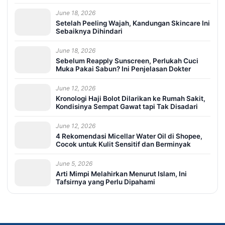
June 18, 2026
Setelah Peeling Wajah, Kandungan Skincare Ini
Sebaiknya Dihindari
June 18, 2026
Sebelum Reapply Sunscreen, Perlukah Cuci
Muka Pakai Sabun? Ini Penjelasan Dokter
June 12, 2026
Kronologi Haji Bolot Dilarikan ke Rumah Sakit,
Kondisinya Sempat Gawat tapi Tak Disadari
June 12, 2026
4 Rekomendasi Micellar Water Oil di Shopee,
Cocok untuk Kulit Sensitif dan Berminyak
June 5, 2026
Arti Mimpi Melahirkan Menurut Islam, Ini
Tafsirnya yang Perlu Dipahami