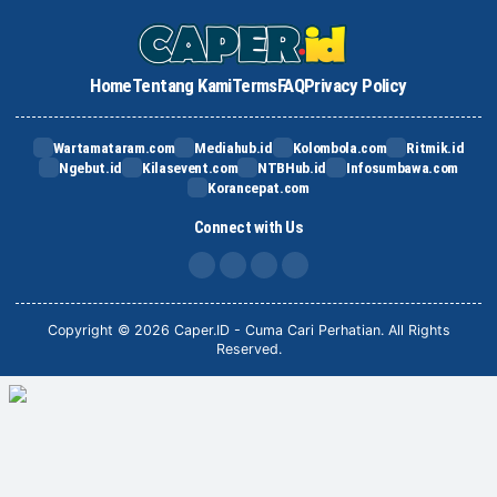
Home
Tentang Kami
Terms
FAQ
Privacy Policy
Wartamataram.com
Mediahub.id
Kolombola.com
Ritmik.id
Ngebut.id
Kilasevent.com
NTBHub.id
Infosumbawa.com
Korancepat.com
Connect with Us
FB
IG
X
TikTok
Copyright © 2026 Caper.ID - Cuma Cari Perhatian. All Rights
Reserved.