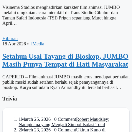
Visinema Studios menghadirkan karakter film animasi JUMBO
melalui rangkaian acara interaktif di Trans Studio Cibubur dan
Taman Safari Indonesia (TSI) Prigen sepanjang Maret hingga
April…
Hiburan
18 Apr 2026
•
iMedia
Setahun Usai Tayang di Bioskop, JUMBO
Masih Punya Tempat di Hati Masyarakat
CAPER.ID – Film animasi JUMBO masih terus mendapat perhatian
publik meski sudah setahun berlalu sejak penayangannya di
bioskop. Karya sutradara Ryan Adriandhy itu tercatat berhasil…
Trivia
1
March 25, 2026 0 Comment
Robert Maudsley:
Narapidana yang Menjadi Simbol Isolasi Total
2
March 23, 2026 0 Comment
Ukiran Kuno di