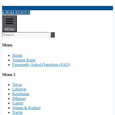
KIRIM BERITA
MENU
Menu
Home
Tentang Kami
Frequently Asked Questions (FAQ)
Menu 2
Trivia
Lifestyle
Kesehatan
Hiburan
Gamer
Wisata & Kuliner
Narsis