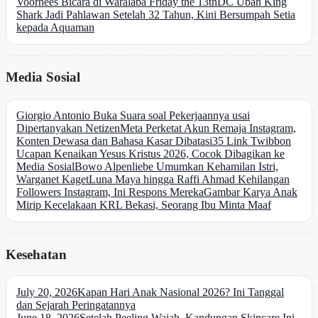
Voorhees Bicara di Waralaba Friday the 13th
DC Ubah King
Shark Jadi Pahlawan Setelah 32 Tahun, Kini Bersumpah Setia
kepada Aquaman
Media Sosial
Giorgio Antonio Buka Suara soal Pekerjaannya usai
Dipertanyakan Netizen
Meta Perketat Akun Remaja Instagram,
Konten Dewasa dan Bahasa Kasar Dibatasi
35 Link Twibbon
Ucapan Kenaikan Yesus Kristus 2026, Cocok Dibagikan ke
Media Sosial
Bowo Alpenliebe Umumkan Kehamilan Istri,
Warganet Kaget
Luna Maya hingga Raffi Ahmad Kehilangan
Followers Instagram, Ini Respons Mereka
Gambar Karya Anak
Mirip Kecelakaan KRL Bekasi, Seorang Ibu Minta Maaf
Kesehatan
July 20, 2026
Kapan Hari Anak Nasional 2026? Ini Tanggal
dan Sejarah Peringatannya
June 18, 2026
Setelah Peeling Wajah, Kandungan Skincare Ini