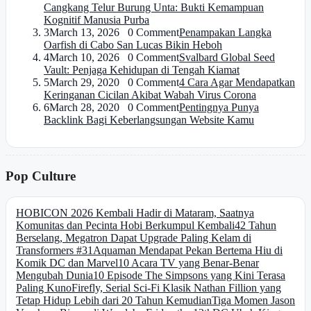
Cangkang Telur Burung Unta: Bukti Kemampuan
Kognitif Manusia Purba
3
March 13, 2026 0 Comment
Penampakan Langka
Oarfish di Cabo San Lucas Bikin Heboh
4
March 10, 2026 0 Comment
Svalbard Global Seed
Vault: Penjaga Kehidupan di Tengah Kiamat
5
March 29, 2020 0 Comment
4 Cara Agar Mendapatkan
Keringanan Cicilan Akibat Wabah Virus Corona
6
March 28, 2020 0 Comment
Pentingnya Punya
Backlink Bagi Keberlangsungan Website Kamu
Pop Culture
HOBICON 2026 Kembali Hadir di Mataram, Saatnya
Komunitas dan Pecinta Hobi Berkumpul Kembali
42 Tahun
Berselang, Megatron Dapat Upgrade Paling Kelam di
Transformers #31
Aquaman Mendapat Pekan Bertema Hiu di
Komik DC dan Marvel
10 Acara TV yang Benar-Benar
Mengubah Dunia
10 Episode The Simpsons yang Kini Terasa
Paling Kuno
Firefly, Serial Sci-Fi Klasik Nathan Fillion yang
Tetap Hidup Lebih dari 20 Tahun Kemudian
Tiga Momen Jason